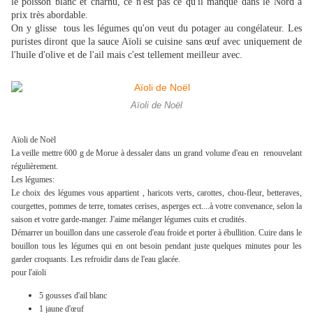
le poisson blanc et charnu, ce n'est pas ce qu'il manque dans le Nord à
prix très abordable.
On y glisse tous les légumes qu'on veut du potager au congélateur. Les
puristes diront que la sauce Aïoli se cuisine sans œuf avec uniquement de
l'huile d'olive et de l'ail mais c'est tellement meilleur avec.
Aïoli de Noël
Aïoli de Noël
La veille mettre 600 g de Morue à dessaler dans un grand volume d'eau en renouvelant
régulièrement.
Les légumes:
Le choix des légumes vous appartient , haricots verts, carottes, chou-fleur, betteraves,
courgettes, pommes de terre, tomates cerises, asperges ect....à votre convenance, selon la
saison et votre garde-manger. J'aime mélanger légumes cuits et crudités.
Démarrer un bouillon dans une casserole d'eau froide et porter à ébullition. Cuire dans le
bouillon tous les légumes qui en ont besoin pendant juste quelques minutes pour les
garder croquants. Les refroidir dans de l'eau glacée.
pour l'aïoli
5 gousses d'ail blanc
1 jaune d'œuf