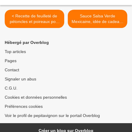
< Recette de feuilleté de
Sauce Salsa Verde
pétoncles et poireaux pour
Mexicaine, idée de cadeaux
le calendrier de l'avant
gourmands pour Recette de
gourmand 2022
Calendrier Gourmand 2022
>
Hébergé par Overblog
Top articles
Pages
Contact
Signaler un abus
C.G.U.
Cookies et données personnelles
Préférences cookies
Voir le profil de pepitavignon sur le portail Overblog
Créer un blog sur Overblog