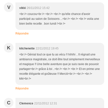
V
vikki
26/11/2012 15:42
<br /> coucou<br /> <br /> <br /> qu'elle chance d'avoir
participé au salon de Soissons ...<br /> <br /> <br /> voila une
bien belle recette . bon lundi !<br />
Répondre
K
kitchenette
22/11/2012 19:45
<br /> Génial tout ce que tu as vécu !! hihihi .. Il régnait une
ambiance magistrale, ce doit être tout simplement merveilleux
et magique !! Une belle aventure que je suis ravie de pouvoir
partager<br /> grâce à toi ..<br /> <br /> <br /> Et en prime une
recette élégante et goûteuse !! Merciii<br /> <br /> <br />
kiki<br />
Répondre
C
Clemence
22/11/2012 12:31