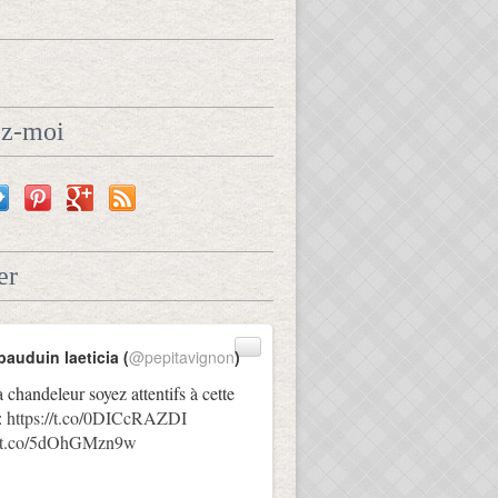
ez-moi
er
bauduin laeticia (
@pepitavignon
)
a chandeleur soyez attentifs à cette
:
https://t.co/0DICcRAZDI
://t.co/5dOhGMzn9w