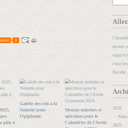
Allez 
Christel
epost
0
dorian c
sugar'n's
cricri le
Recette 
Arch
Galette des rois à la
2026
2025,
Noisette pour
Mousse noisettes et
êpes
l'épiphanie.
spéculoos pour le
Mars
la pâte à
Calendrier de l'Avent
2025