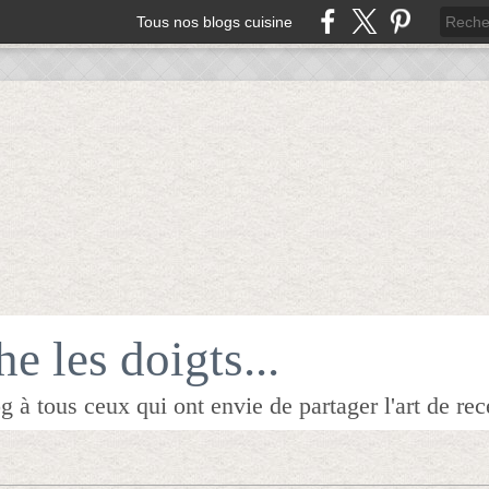
Tous nos blogs cuisine
e les doigts...