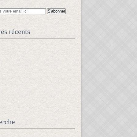
les récents
erche