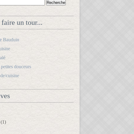
faire un tour...
le Bauduin
uisine
alé
s petites douceurs
.de/cuisine
ives
(1)