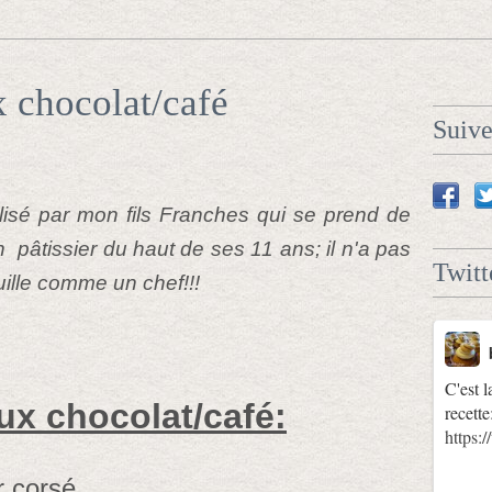
 chocolat/café
Suiv
alisé par mon fils Franches qui se prend de
 pâtissier du haut de ses 11 ans; il n'a pas
Twitt
ouille comme un chef!!!
C'est l
x chocolat/café:
recette
https
r corsé