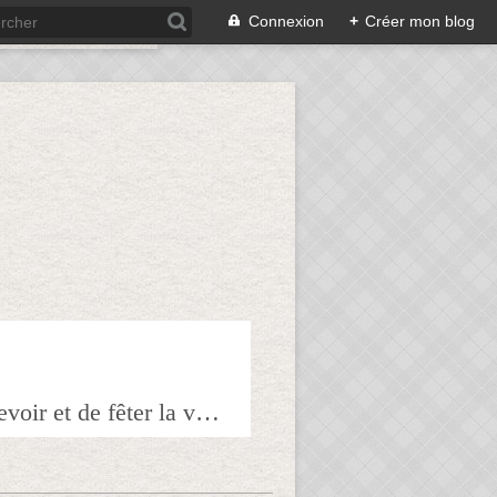
Connexion
+
Créer mon blog
Bienvenue sur mon blog à tous ceux qui ont envie de partager l'art de recevoir et de fêter la veille le lendemain.Pour tous les épicuriens, hédonistes et autres amoureux de la bonne chair!!!!j'espère que vous trouverez mes astuces et mes recettes amusantes et que vous prendrez plaisir à les réaliser.n'hésitez surtout pas à me laisser vos réactions ou vos suggestions pour que tout le monde en profite!!!allez maintenant tous à table!!! Pepitavignon.