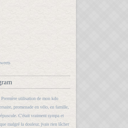
tweets
gram