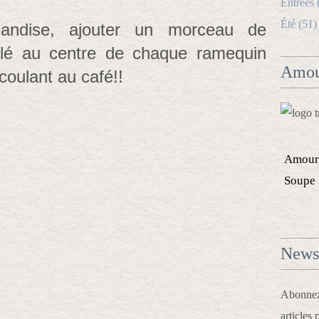
Entrées 
Été (51)
andise, ajouter un morceau de
tlé au centre de chaque ramequin
Amou
coulant au café!!
Amour
Soupe
Newsl
Abonnez-
articles 