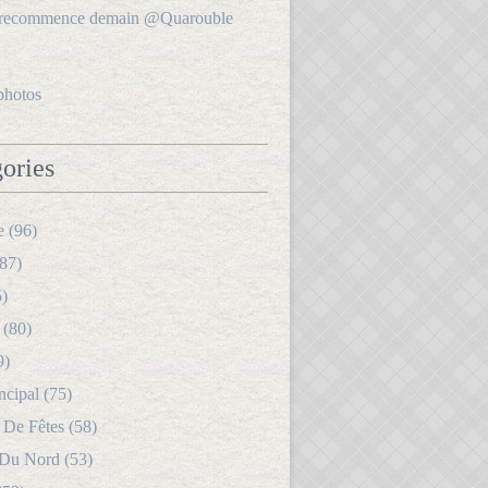
photos
ories
e (96)
87)
5)
 (80)
9)
ncipal (75)
 De Fêtes (58)
 Du Nord (53)