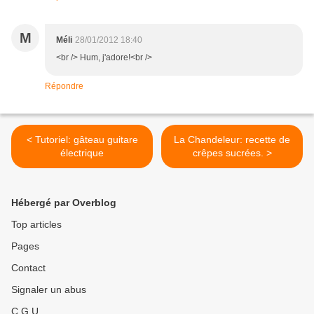
M
Méli
28/01/2012 18:40
<br /> Hum, j'adore!<br />
Répondre
< Tutoriel: gâteau guitare
La Chandeleur: recette de
électrique
crêpes sucrées. >
Hébergé par Overblog
Top articles
Pages
Contact
Signaler un abus
C.G.U.