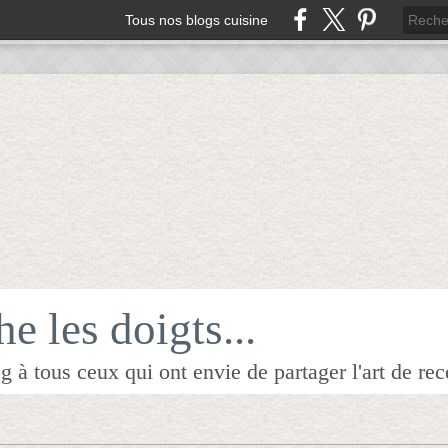
Tous nos blogs cuisine
e les doigts...