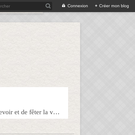
Connexion
+
Créer mon blog
Bienvenue sur mon blog à tous ceux qui ont envie de partager l'art de recevoir et de fêter la veille le lendemain.Pour tous les épicuriens, hédonistes et autres amoureux de la bonne chair!!!!j'espère que vous trouverez mes astuces et mes recettes amusantes et que vous prendrez plaisir à les réaliser.n'hésitez surtout pas à me laisser vos réactions ou vos suggestions pour que tout le monde en profite!!!allez maintenant tous à table!!! Pepitavignon.