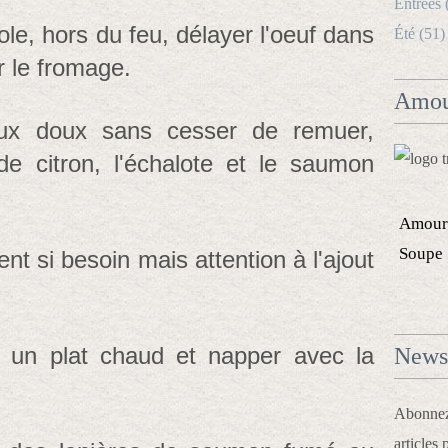
Entrées 
le, hors du feu, délayer l'oeuf dans
Été (51)
r le fromage.
Amou
eux doux sans cesser de remuer,
de citron, l'échalote et le saumon
Amour
Soupe
nt si besoin mais attention à l'ajout
 un plat chaud et napper avec la
Newsl
Abonnez-
articles 