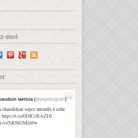
ez-moi
er
bauduin laeticia (
@pepitavignon
)
a chandeleur soyez attentifs à cette
:
https://t.co/0DICcRAZDI
://t.co/5dOhGMzn9w