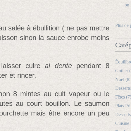
Plus de 
au salée à ébullition ( ne pas mettre
cuisson sinon la sauce enrobe moins
Catég
Équilibr
 laisser cuire
al dente
pendant 8
Goûter (
er et rincer.
Noël (8
Desserts
on 8 mintes au cuit vapeur ou le
Fêtes (7
tes au court bouillon. Le saumon
Plats Pri
fourchette mais être encore un peu
Desserts
Cuisine