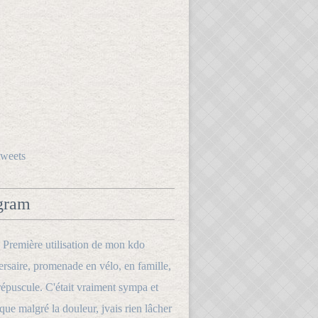
tweets
gram