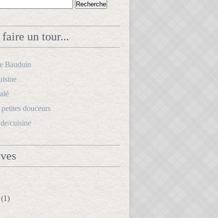
faire un tour...
le Bauduin
uisine
alé
s petites douceurs
.de/cuisine
ives
(1)