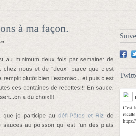
ons à ma façon.
Suiv
non
est au minimum deux fois par semaine: de
à chez nous et de "deux" parce que c'est
Twitt
emplit plutôt bien l'estomac... et puis c'est
outes ces centaines de recettes!!! En sauce,
ert...on a du choix!!!
C'est l
recette
t que je participe au
défi-Pâtes et Riz
de
https
sauces au poisson qui est l'un des plats