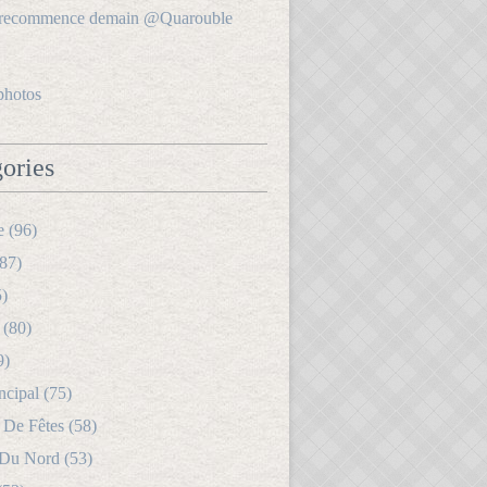
photos
ories
e (96)
87)
5)
 (80)
9)
ncipal (75)
 De Fêtes (58)
 Du Nord (53)