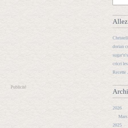
Allez 
Christel
dorian c
sugar'n's
cricri le
Recette 
Publicité
Arch
2026
Mars
2025