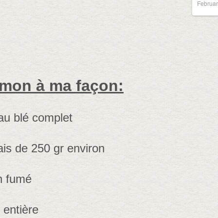
Februar
umon à ma façon:
 au blé complet
is de 250 gr environ
n fumé
 entière