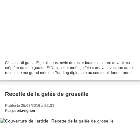
C'est mardi gras!!! Et je n'ai pas envie de rester toute ma soirée devant ma
crêpière ou mon gaufrier!!! Non, cette année je fête carnaval avec une autre
recette de ma grand mère: le Pudding diplomate ou comment donner une fin
de vie délicieuse à la brioche...
Recette de la gelée de groseille
Publié le 25/07/2016 à 22:31
Par
pepitavignon