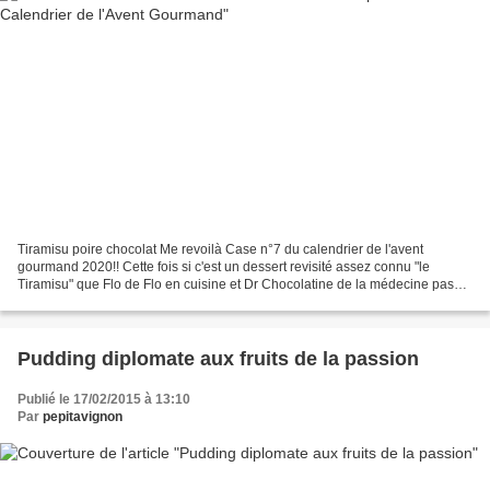
Tiramisu poire chocolat Me revoilà Case n°7 du calendrier de l'avent
gourmand 2020!! Cette fois si c'est un dessert revisité assez connu "le
Tiramisu" que Flo de Flo en cuisine et Dr Chocolatine de la médecine passe
par la cuisine et moi-même vous proposent...
Pudding diplomate aux fruits de la passion
Publié le 17/02/2015 à 13:10
Par
pepitavignon