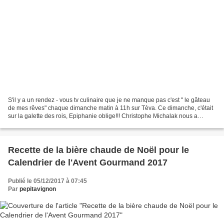
S'il y a un rendez - vous tv culinaire que je ne manque pas c'est " le gâteau
de mes rêves" chaque dimanche matin à 11h sur Tèva. Ce dimanche, c'était
sur la galette des rois, Epiphanie oblige!!! Christophe Michalak nous a
présenté sa version appétissante...
Recette de la bière chaude de Noël pour le
Calendrier de l'Avent Gourmand 2017
Publié le 05/12/2017 à 07:45
Par
pepitavignon