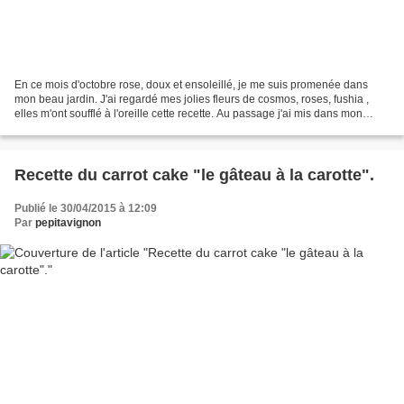
En ce mois d'octobre rose, doux et ensoleillé, je me suis promenée dans
mon beau jardin. J'ai regardé mes jolies fleurs de cosmos, roses, fushia ,
elles m'ont soufflé à l'oreille cette recette. Au passage j'ai mis dans mon
panier l'unique betterave chiogga,...
Recette du carrot cake "le gâteau à la carotte".
Publié le 30/04/2015 à 12:09
Par
pepitavignon