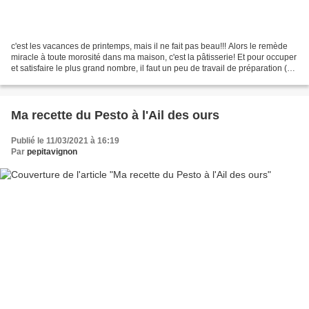
c'est les vacances de printemps, mais il ne fait pas beau!!! Alors le remède
miracle à toute morosité dans ma maison, c'est la pâtisserie! Et pour occuper
et satisfaire le plus grand nombre, il faut un peu de travail de préparation (
épluchage des légumes...
Ma recette du Pesto à l'Ail des ours
Publié le 11/03/2021 à 16:19
Par
pepitavignon