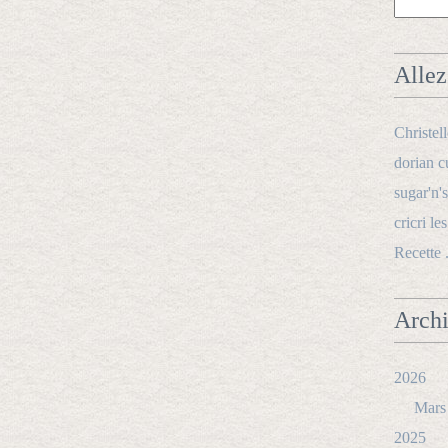
Allez 
Christel
dorian c
sugar'n's
cricri le
Recette 
Arch
2026
Mars
2025