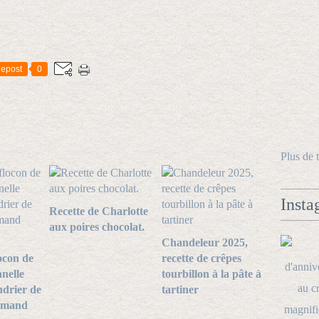
epost
0
Plus de 
Insta
Recette de Charlotte
aux poires chocolat.
Chandeleur 2025,
ocon de
recette de crêpes
nnelle
tourbillon à la pâte à
ndrier de
tartiner
rmand