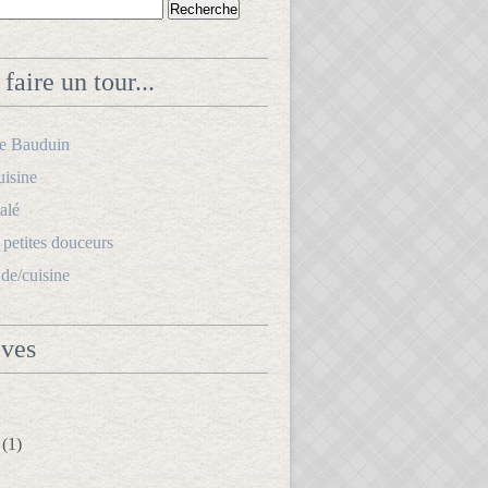
faire un tour...
le Bauduin
uisine
alé
s petites douceurs
.de/cuisine
ives
(1)