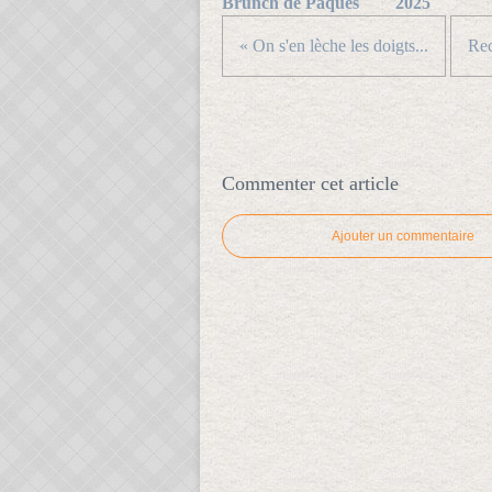
Brunch de Pâques
2025
« On s'en lèche les doigts...
Rec
Commenter cet article
Ajouter un commentaire