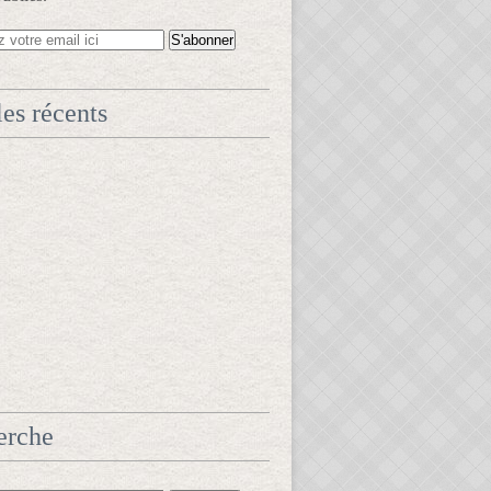
les récents
erche