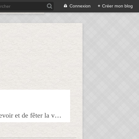
Connexion
+
Créer mon blog
Bienvenue sur mon blog à tous ceux qui ont envie de partager l'art de recevoir et de fêter la veille le lendemain.Pour tous les épicuriens, hédonistes et autres amoureux de la bonne chair!!!!j'espère que vous trouverez mes astuces et mes recettes amusantes et que vous prendrez plaisir à les réaliser.n'hésitez surtout pas à me laisser vos réactions ou vos suggestions pour que tout le monde en profite!!!allez maintenant tous à table!!! Pepitavignon.