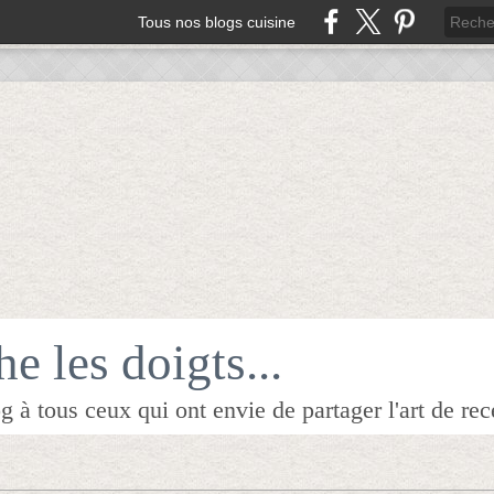
Tous nos blogs cuisine
e les doigts...