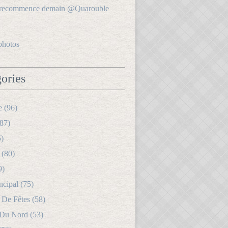
photos
ories
e (96)
87)
5)
 (80)
9)
ncipal (75)
 De Fêtes (58)
 Du Nord (53)