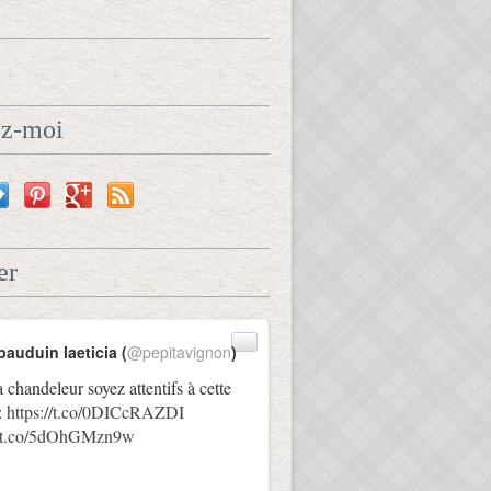
ez-moi
er
bauduin laeticia (
@pepitavignon
)
a chandeleur soyez attentifs à cette
:
https://t.co/0DICcRAZDI
://t.co/5dOhGMzn9w