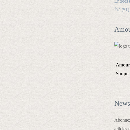
Entrées 
Été (51)
Amou
Amour
Soupe
Newsl
Abonnez-
articles 