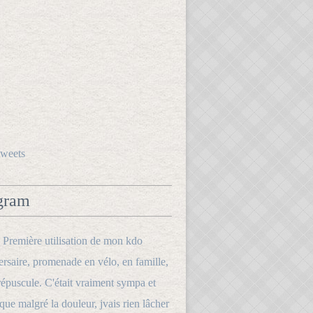
tweets
gram