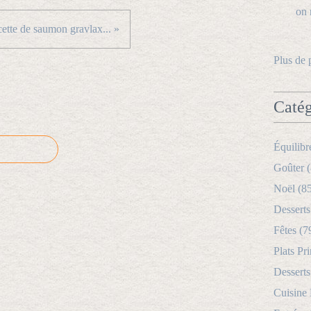
ette de saumon gravlax... »
Plus de 
Catég
Équilibr
Goûter (
Noël (8
Desserts
Fêtes (7
Plats Pri
Desserts
Cuisine