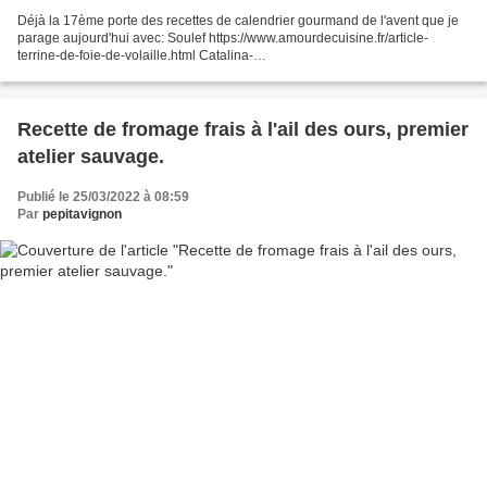
Déjà la 17ème porte des recettes de calendrier gourmand de l'avent que je
parage aujourd'hui avec: Soulef https://www.amourdecuisine.fr/article-
terrine-de-foie-de-volaille.html Catalina-
https://www.leblogdecata.com/2022/12/salade-russe-salade-olivier.html...
Recette de fromage frais à l'ail des ours, premier
atelier sauvage.
Publié le 25/03/2022 à 08:59
Par
pepitavignon