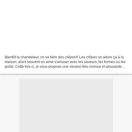
Bientôt la chandeleur, on va faire des crêpes!!! Les crêpes on adore ça à la
maison, alors souvent on aime s'amuser avec les saveurs, les formes ou les
goûts. Cette fois-ci, je vous propose une version très connue et amusante
pour les déguster: les crêpes...