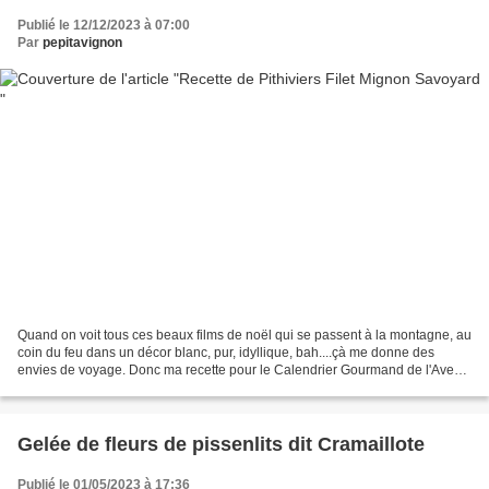
Publié le 12/12/2023 à 07:00
Par
pepitavignon
Quand on voit tous ces beaux films de noël qui se passent à la montagne, au
coin du feu dans un décor blanc, pur, idyllique, bah....çà me donne des
envies de voyage. Donc ma recette pour le Calendrier Gourmand de l'Avent
2023 sera un filet mignon dégoulinant...
Gelée de fleurs de pissenlits dit Cramaillote
Publié le 01/05/2023 à 17:36