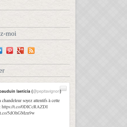
ez-moi
er
bauduin laeticia (
@pepitavignon
)
a chandeleur soyez attentifs à cette
:
https://t.co/0DICcRAZDI
://t.co/5dOhGMzn9w