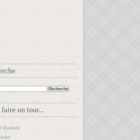
erche
faire un tour...
le Bauduin
uisine