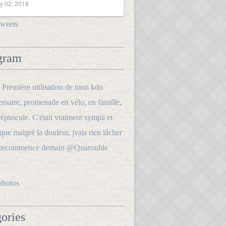
y 02, 2018
tweets
gram
photos
ories