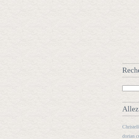
Rech
Allez 
Christel
dorian c