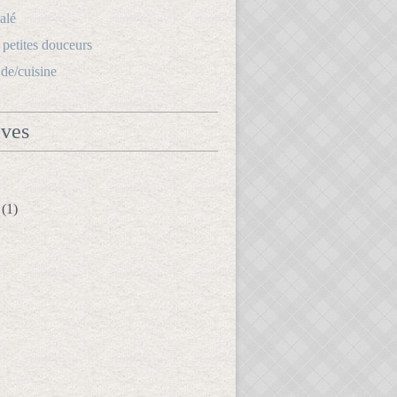
alé
s petites douceurs
.de/cuisine
ives
(1)