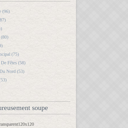
e (96)
87)
5)
 (80)
9)
ncipal (75)
 De Fêtes (58)
 Du Nord (53)
(53)
reusement soupe