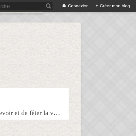
Connexion
+
Créer mon blog
Bienvenue sur mon blog à tous ceux qui ont envie de partager l'art de recevoir et de fêter la veille le lendemain.Pour tous les épicuriens, hédonistes et autres amoureux de la bonne chair!!!!j'espère que vous trouverez mes astuces et mes recettes amusantes et que vous prendrez plaisir à les réaliser.n'hésitez surtout pas à me laisser vos réactions ou vos suggestions pour que tout le monde en profite!!!allez maintenant tous à table!!! Pepitavignon.