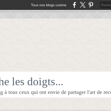
Tous nos blogs cuisine
e les doigts...