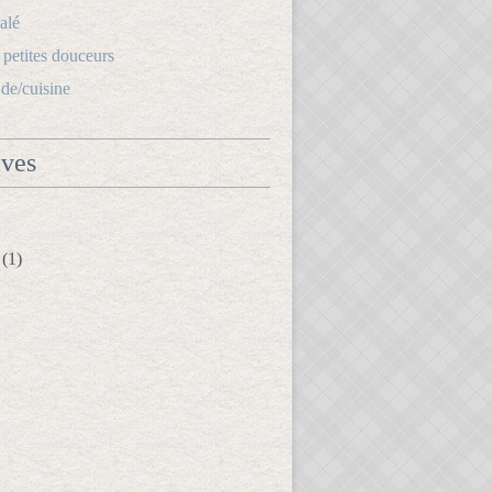
alé
s petites douceurs
.de/cuisine
ives
(1)