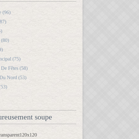
e (96)
87)
5)
 (80)
9)
ncipal (75)
 De Fêtes (58)
 Du Nord (53)
(53)
reusement soupe