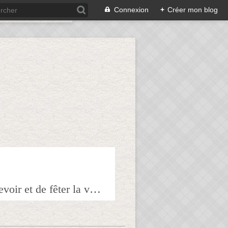
Connexion
+
Créer mon blog
Bienvenue sur mon blog à tous ceux qui ont envie de partager l'art de recevoir et de fêter la veille le lendemain.Pour tous les épicuriens, hédonistes et autres amoureux de la bonne chair!!!!j'espère que vous trouverez mes astuces et mes recettes amusantes et que vous prendrez plaisir à les réaliser.n'hésitez surtout pas à me laisser vos réactions ou vos suggestions pour que tout le monde en profite!!!allez maintenant tous à table!!! Pepitavignon.