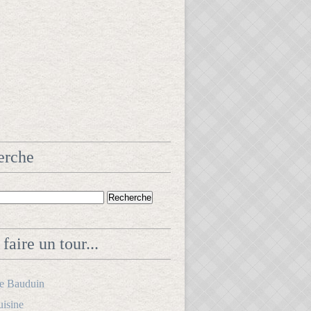
erche
faire un tour...
le Bauduin
uisine