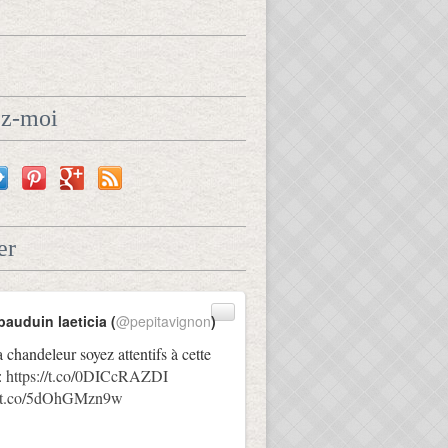
ez-moi
er
bauduin laeticia (
@pepitavignon
)
a chandeleur soyez attentifs à cette
:
https://t.co/0DICcRAZDI
://t.co/5dOhGMzn9w