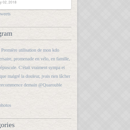
y 02, 2018
tweets
gram
photos
ories