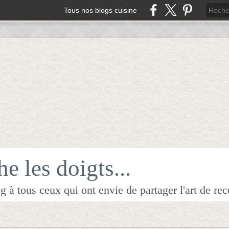
Tous nos blogs cuisine
e les doigts...