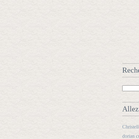
Rech
Allez 
Christel
dorian c