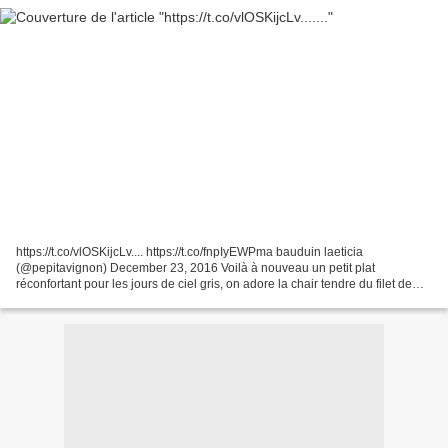
https://t.co/vlOSKijcLv.... https://t.co/fnpIyEWPma bauduin laeticia
(@pepitavignon) December 23, 2016 Voilà à nouveau un petit plat
réconfortant pour les jours de ciel gris, on adore la chair tendre du filet de
porc et le goût compoté des pruneaux,...