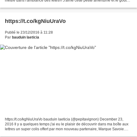
mettre dans l'ambiance des fêtes!!! J'aime cette petite amertume et le goût
puissant de cette recette. Cailles au champagne:...
https://t.co/kgNiuUraVo
Publié le 23/12/2016 à 11:28
Par
bauduin laeticia
https://t.co/kgNiuUraVo bauduin laeticia (@pepitavignon) December 23,
2016 Il y a quelques temps j'ai eu le plaisir de découvrir dans ma boîte aux
lettres un super colis offert par mon nouveau partenaire, Marque Savoie.
c'est une association collective...