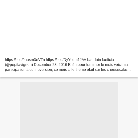
https://t.co/9hasm3eVTn https://t.co/DyYcdm1JAV bauduin laeticia
(@pepitavignon) December 23, 2016 Enfin pour terminer le mois voici ma
participation à culinoversion, ce mois ci le thème était sur les cheesecake
sucré ou salé, alors un peu de folie pour...