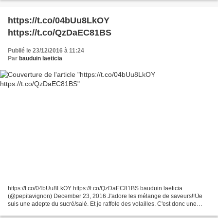
https://t.co/04bUu8LkOY
https://t.co/QzDaEC81BS
Publié le 23/12/2016 à 11:24
Par
bauduin laeticia
https://t.co/04bUu8LkOY https://t.co/QzDaEC81BS bauduin laeticia
(@pepitavignon) December 23, 2016 J'adore les mélange de saveurs!!!Je
suis une adepte du sucré/salé. Et je raffole des volailles. C'est donc une
évidence que je vous présente sans prétention...