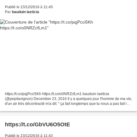
Publié le 23/12/2016 à 11:45
Par
bauduin laeticia
https://t.co/pqjPcci5Kh https://t.co/o0NRZcfLm1 bauduin laeticia
(@pepitavignon) December 23, 2016 Il y a quelques jour l'homme de ma vie,
d'un air trés décontracté m'a dit: " ça fait longtemps que tu nous a pas fait le
truc feuilleté avec à l'intérieur...
https://t.co/GbVU6O5OtE
Publié le 23/12/2016 à 11:43