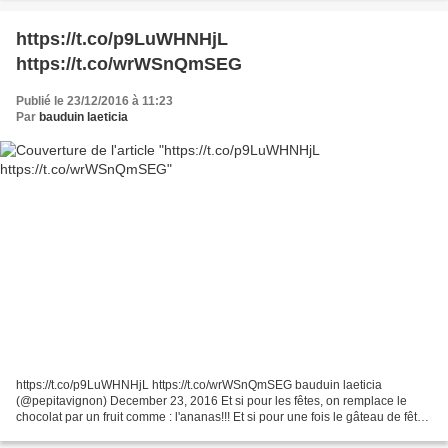
https://t.co/p9LuWHNHjL
https://t.co/wrWSnQmSEG
Publié le 23/12/2016 à 11:23
Par
bauduin laeticia
https://t.co/p9LuWHNHjL https://t.co/wrWSnQmSEG bauduin laeticia
(@pepitavignon) December 23, 2016 Et si pour les fêtes, on remplace le
chocolat par un fruit comme : l'ananas!!! Et si pour une fois le gâteau de fête
n'était pas une bûche mais plutôt une...