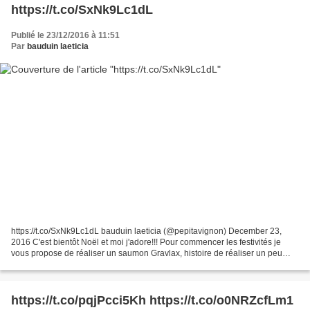
https://t.co/SxNk9Lc1dL
Publié le 23/12/2016 à 11:51
Par
bauduin laeticia
https://t.co/SxNk9Lc1dL bauduin laeticia (@pepitavignon) December 23,
2016 C'est bientôt Noël et moi j'adore!!! Pour commencer les festivités je
vous propose de réaliser un saumon Gravlax, histoire de réaliser un peu
d'économies face aux prix/kilo du...
https://t.co/pqjPcci5Kh https://t.co/o0NRZcfLm1