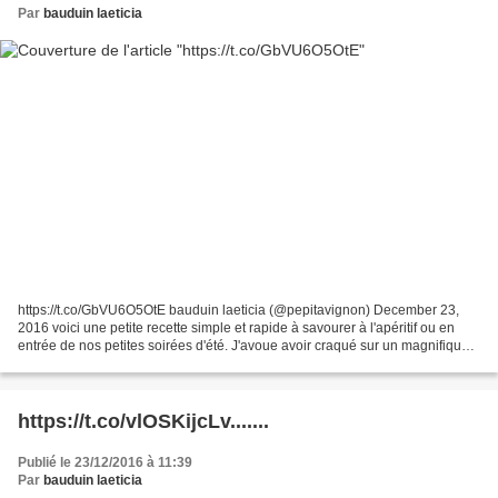
Par
bauduin laeticia
https://t.co/GbVU6O5OtE bauduin laeticia (@pepitavignon) December 23,
2016 voici une petite recette simple et rapide à savourer à l'apéritif ou en
entrée de nos petites soirées d'été. J'avoue avoir craqué sur un magnifique
filet de saumon qui m'attendait...
https://t.co/vlOSKijcLv.......
Publié le 23/12/2016 à 11:39
Par
bauduin laeticia