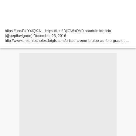
https://t.co/BkfY4lQXJz... https://t.co/lBjlOWoOM9 bauduin laeticia
(@pepitavignon) December 23, 2016
http://www.onsenlechelesdoigts.com/article-creme-brulee-au-foie-gras-et-
cacao-amer-pour-recette-de-defi-cuisine-joyeux-non-noel-113902241.html