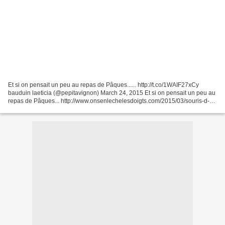
Et si on pensait un peu au repas de Pâques...... http://t.co/1WAIF27xCy
bauduin laeticia (@pepitavignon) March 24, 2015 Et si on pensait un peu au
repas de Pâques... http://www.onsenlechelesdoigts.com/2015/03/souris-d-
agneau-confites-aux-legumes-du-s...