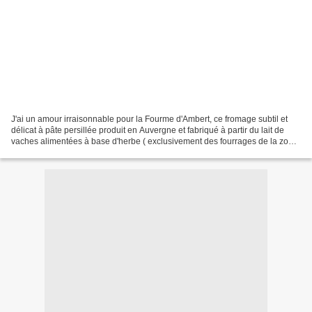
J'ai un amour irraisonnable pour la Fourme d'Ambert, ce fromage subtil et
délicat à pâte persillée produit en Auvergne et fabriqué à partir du lait de
vaches alimentées à base d'herbe ( exclusivement des fourrages de la zone
d'appellation). Je ne peux...