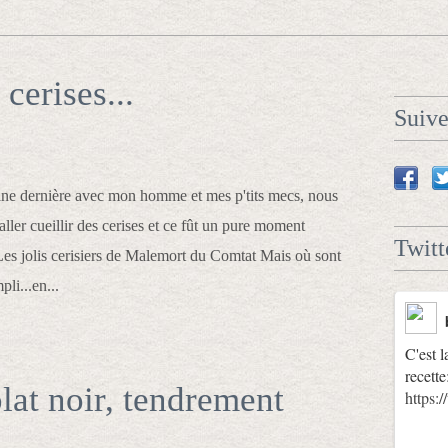
 cerises...
Suiv
ne dernière avec mon homme et mes p'tits mecs, nous
ller cueillir des cerises et ce fût un pure moment
Twitt
es jolis cerisiers de Malemort du Comtat Mais où sont
li...en...
C'est l
recette
at noir, tendrement
https