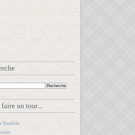
erche
faire un tour...
le Bauduin
uisine