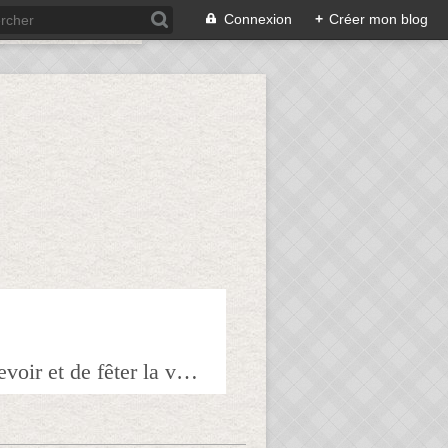
Connexion
+
Créer mon blog
Bienvenue sur mon blog à tous ceux qui ont envie de partager l'art de recevoir et de fêter la veille le lendemain.Pour tous les épicuriens, hédonistes et autres amoureux de la bonne chair!!!!j'espère que vous trouverez mes astuces et mes recettes amusantes et que vous prendrez plaisir à les réaliser.n'hésitez surtout pas à me laisser vos réactions ou vos suggestions pour que tout le monde en profite!!!allez maintenant tous à table!!! Pepitavignon.