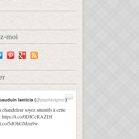
ez-moi
er
bauduin laeticia (
@pepitavignon
)
a chandeleur soyez attentifs à cette
:
https://t.co/0DICcRAZDI
://t.co/5dOhGMzn9w