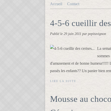
Accueil
Contact
4-5-6 cueillir des
Publié le
29 juin 2011
par pepitavignon
La semai
sommes a
d'amusement et de bonne humeur!!!!! L
passés les enfants?? Un panier bien remp
LIRE LA SUITE
Mousse au chocol