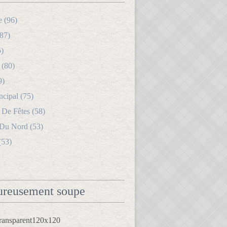
e (96)
87)
5)
 (80)
9)
ncipal (75)
 De Fêtes (58)
 Du Nord (53)
(53)
reusement soupe