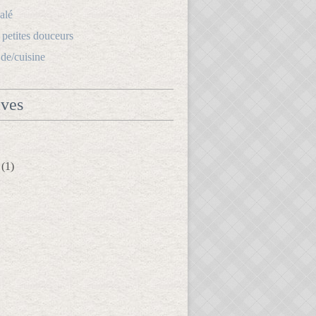
alé
s petites douceurs
.de/cuisine
ives
(1)