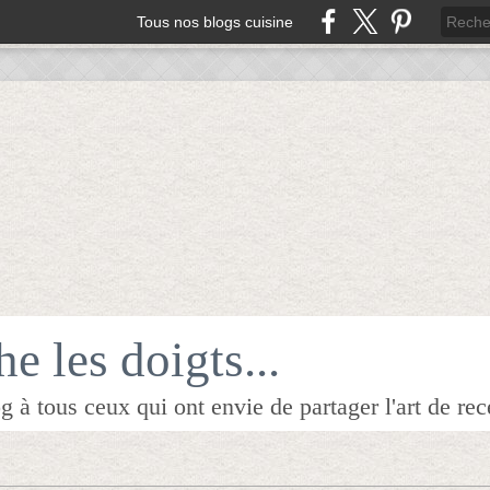
Tous nos blogs cuisine
e les doigts...