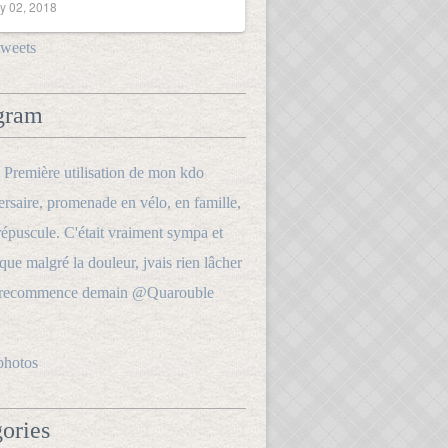
y 02, 2018
tweets
gram
photos
ories