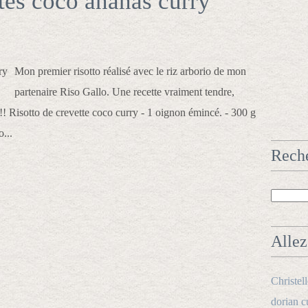
ttes coco ananas curry
Mon premier risotto réalisé avec le riz arborio de mon
partenaire Riso Gallo. Une recette vraiment tendre,
!!! Risotto de crevette coco curry - 1 oignon émincé. - 300 g
o...
Rech
Allez 
Christel
dorian c