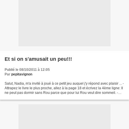
Et si on s'amusait un peu!!!
Publié le 08/10/2011 à 12:05
Par
pepitavignon
Salut, Nadia, m'a invité à joué à ce petit jeu auquel j'y répond avec plaisir ... -
Attrapez le livre le plus proche, allez à la page 18 et écrivez la 4ème ligne: Il
ne peut pas dormir sans Rou parce que pour lui Rou veut dire sommeil. -
Sans vérifier,...