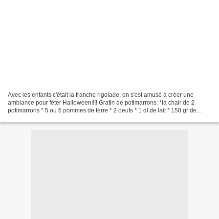
Avec les enfants c'était la franche rigolade, on s'est amusé à créer une
ambiance pour fêter Halloween!!!! Gratin de potimarrons: *la chair de 2
potimarrons * 5 ou 6 pommes de terre * 2 oeufs * 1 dl de lait * 150 gr de
fromage râpé * sel, poivre et muscade...