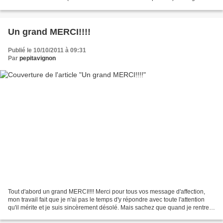
sucre * 2 càs de miel...
Un grand MERCI!!!!
Publié le 10/10/2011 à 09:31
Par
pepitavignon
Tout d'abord un grand MERCI!!!! Merci pour tous vos message d'affection,
mon travail fait que je n'ai pas le temps d'y répondre avec toute l'attention
qu'il mérite et je suis sincèrement désolé. Mais sachez que quand je rentre
après une journée dificile...