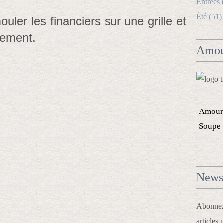
Entrées 
Été (51)
ouler les financiers sur une grille et
ètement.
Amou
Amour
Soupe
Newsl
Abonnez-
articles 