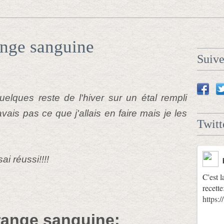
ange sanguine
Suiv
uelques reste de l'hiver sur un étal rempli
ais pas ce que j'allais en faire mais je les
Twitt
ai réussi!!!!
C'est l
recette
https
orange sanguine: