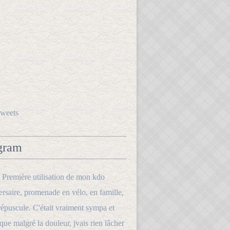
tweets
gram