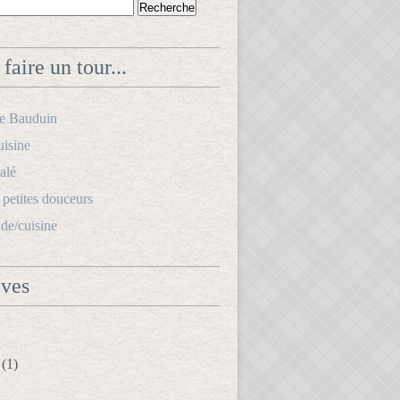
faire un tour...
le Bauduin
uisine
alé
s petites douceurs
.de/cuisine
ives
(1)