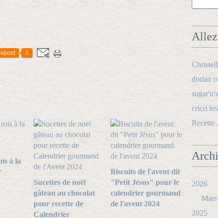
Allez 
epost
0
Christel
dorian c
sugar'n's
cricri le
Recette 
Arch
is à la
r
Biscuits de l'avent dit
Sucettes de noël
"Petit Jésus" pour le
2026
gâteau au chocolat
calendrier gourmand
Mars
pour recette de
de l'avent 2024
2025
Calendrier