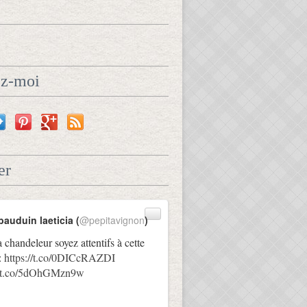
ez-moi
er
bauduin laeticia (
@pepitavignon
)
a chandeleur soyez attentifs à cette
:
https://t.co/0DICcRAZDI
://t.co/5dOhGMzn9w