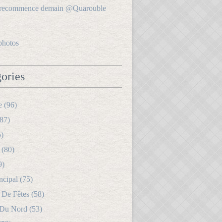
photos
ories
e (96)
87)
5)
 (80)
9)
ncipal (75)
 De Fêtes (58)
 Du Nord (53)