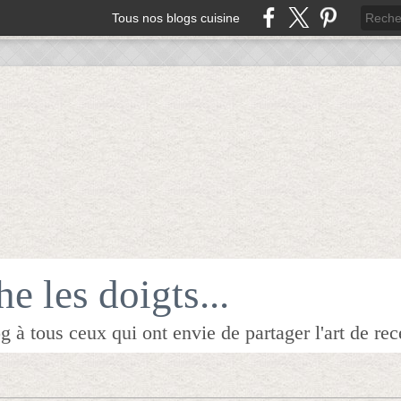
Tous nos blogs cuisine
e les doigts...