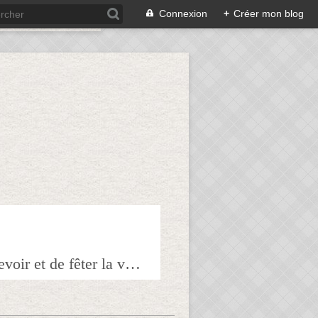
Connexion
+
Créer mon blog
Bienvenue sur mon blog à tous ceux qui ont envie de partager l'art de recevoir et de fêter la veille le lendemain.Pour tous les épicuriens, hédonistes et autres amoureux de la bonne chair!!!!j'espère que vous trouverez mes astuces et mes recettes amusantes et que vous prendrez plaisir à les réaliser.n'hésitez surtout pas à me laisser vos réactions ou vos suggestions pour que tout le monde en profite!!!allez maintenant tous à table!!! Pepitavignon.