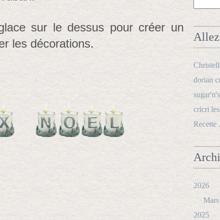
lace sur le dessus pour créer un
Allez 
er les décorations.
Christel
dorian c
sugar'n's
cricri le
Recette 
Arch
2026
Mars
2025