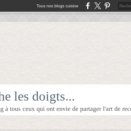
Tous nos blogs cuisine
e les doigts...