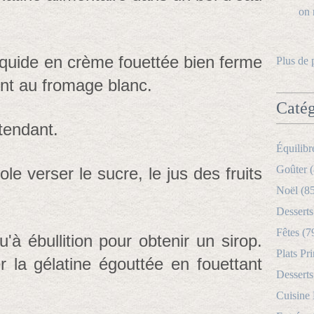
iquide en crème fouettée bien ferme
Plus de 
nt au fromage blanc.
Catég
tendant.
Équilibr
Goûter (
le verser le sucre, le jus des fruits
Noël (8
Desserts
Fêtes (7
'à ébullition pour obtenir un sirop.
Plats Pri
r la gélatine égouttée en fouettant
Desserts
Cuisine