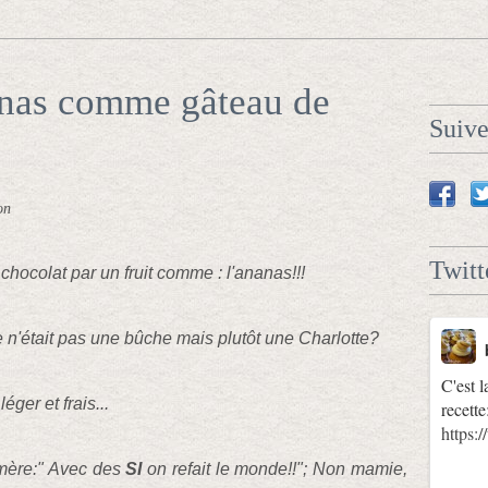
anas comme gâteau de
Suiv
on
Twitt
 chocolat par un fruit comme : l'ananas!!!
te n'était pas une bûche mais plutôt une Charlotte?
C'est l
éger et frais...
recette
https
 mère:" Avec des
SI
on refait le monde!!"; Non mamie,