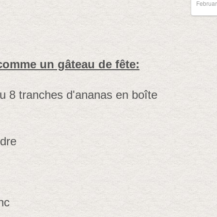
Februar
 comme un gâteau de fête:
u 8 tranches d'ananas en boîte
udre
nc