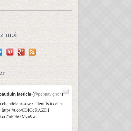
ez-moi
er
bauduin laeticia (
@pepitavignon
)
a chandeleur soyez attentifs à cette
:
https://t.co/0DICcRAZDI
://t.co/5dOhGMzn9w