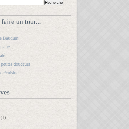
faire un tour...
le Bauduin
uisine
alé
s petites douceurs
.de/cuisine
ives
(1)