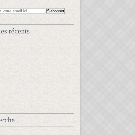
les récents
erche