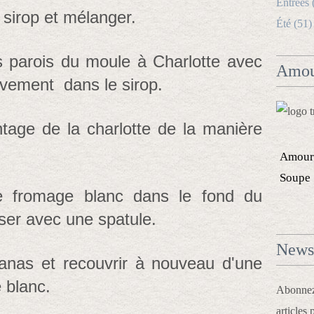
Entrées 
 sirop et mélanger.
Été (51)
s parois du moule à Charlotte avec
Amou
tivement dans le sirop.
ntage de la charlotte de la manière
Amour
Soupe
e fromage blanc dans le fond du
sser avec une spatule.
Newsl
nas et recouvrir à nouveau d'une
 blanc.
Abonnez-
articles 