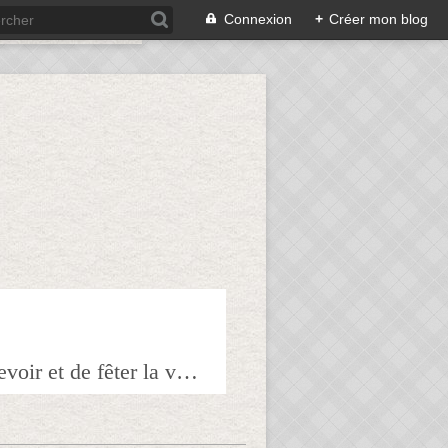
Connexion
+
Créer mon blog
Bienvenue sur mon blog à tous ceux qui ont envie de partager l'art de recevoir et de fêter la veille le lendemain.Pour tous les épicuriens, hédonistes et autres amoureux de la bonne chair!!!!j'espère que vous trouverez mes astuces et mes recettes amusantes et que vous prendrez plaisir à les réaliser.n'hésitez surtout pas à me laisser vos réactions ou vos suggestions pour que tout le monde en profite!!!allez maintenant tous à table!!! Pepitavignon.