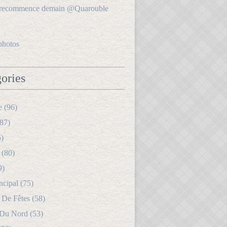
photos
ories
e (96)
87)
5)
 (80)
9)
ncipal (75)
 De Fêtes (58)
 Du Nord (53)