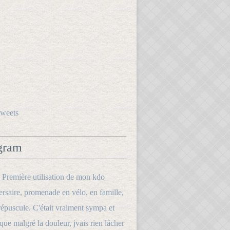
tweets
gram