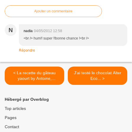
Ajouter un commentaire
N
nadia
04/05/2012 12:58
<br /> hum!! super !!bonne chance !<br />
Répondre
< La recette du gâteau
J'ai testé le chocolat Alter
yaourt by Antoine,
Eco... >
Franches et Loann.
Hébergé par Overblog
Top articles
Pages
Contact