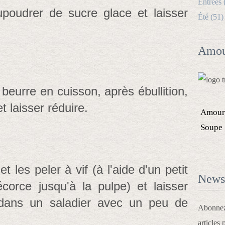
Entrées 
aupoudrer de sucre glace et laisser
Été (51)
Amou
eurre en cuisson, après ébullition,
t laisser réduire.
Amour
Soupe
 les peler à vif (à l'aide d'un petit
Newsl
écorce jusqu'à la pulpe) et laisser
 dans un saladier avec un peu de
Abonnez-
articles 