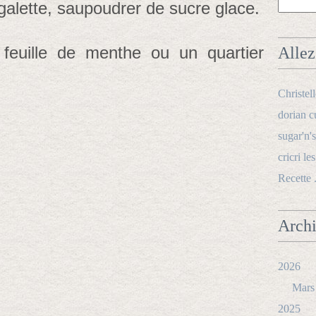
galette, saupoudrer de sucre glace.
 feuille de menthe ou un quartier
Allez 
Christel
dorian c
sugar'n's
cricri le
Recette 
Arch
2026
Mars
2025