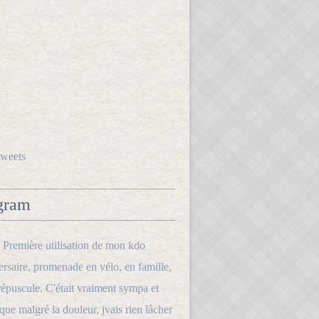
tweets
gram