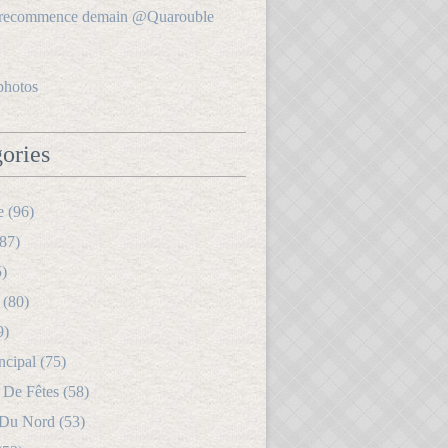
photos
ories
e (96)
87)
5)
 (80)
9)
ncipal (75)
 De Fêtes (58)
 Du Nord (53)