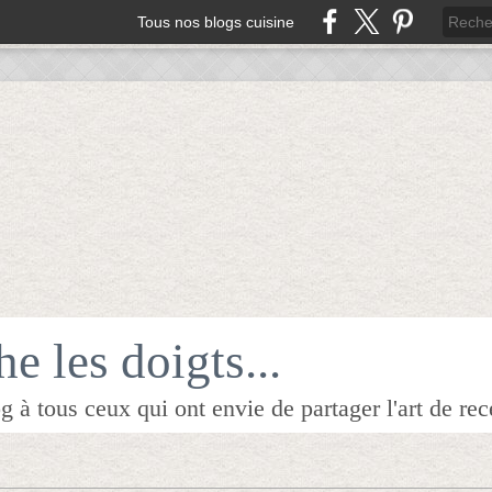
Tous nos blogs cuisine
e les doigts...