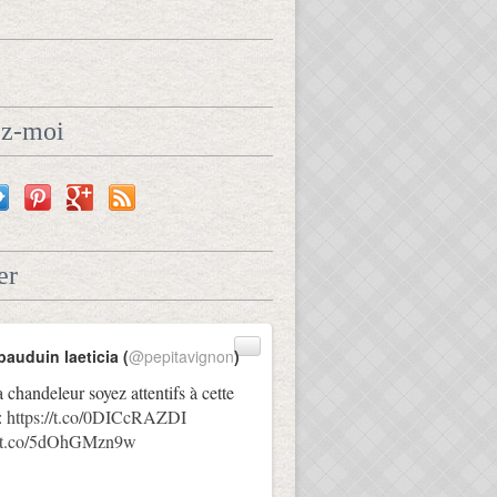
ez-moi
er
bauduin laeticia (
@pepitavignon
)
a chandeleur soyez attentifs à cette
:
https://t.co/0DICcRAZDI
://t.co/5dOhGMzn9w