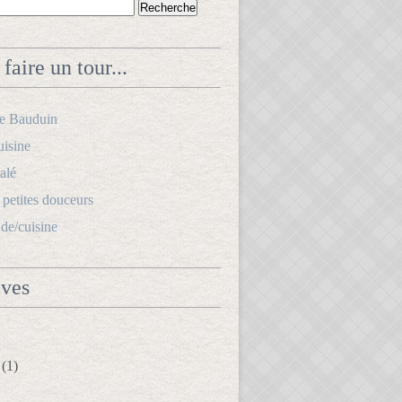
faire un tour...
le Bauduin
uisine
alé
s petites douceurs
.de/cuisine
ives
(1)