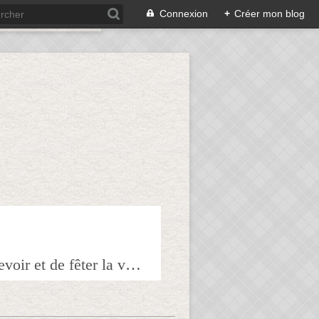
Connexion
+
Créer mon blog
Bienvenue sur mon blog à tous ceux qui ont envie de partager l'art de recevoir et de fêter la veille le lendemain.Pour tous les épicuriens, hédonistes et autres amoureux de la bonne chair!!!!j'espère que vous trouverez mes astuces et mes recettes amusantes et que vous prendrez plaisir à les réaliser.n'hésitez surtout pas à me laisser vos réactions ou vos suggestions pour que tout le monde en profite!!!allez maintenant tous à table!!! Pepitavignon.