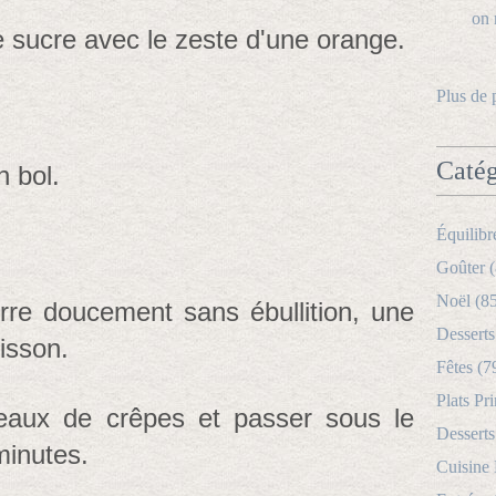
e sucre avec le zeste d'une orange.
Plus de 
Catég
n bol.
Équilibr
Goûter (
Noël (8
rre doucement sans ébullition, une
Desserts
uisson.
Fêtes (7
Plats Pri
eaux de crêpes et passer sous le
Desserts
minutes.
Cuisine