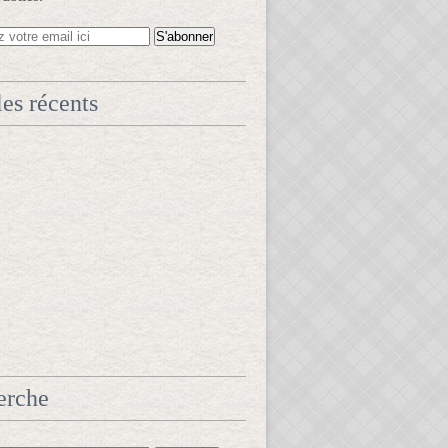
les récents
erche