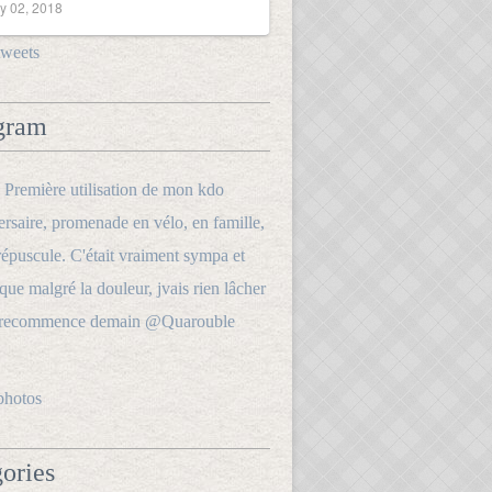
y 02, 2018
tweets
gram
photos
ories