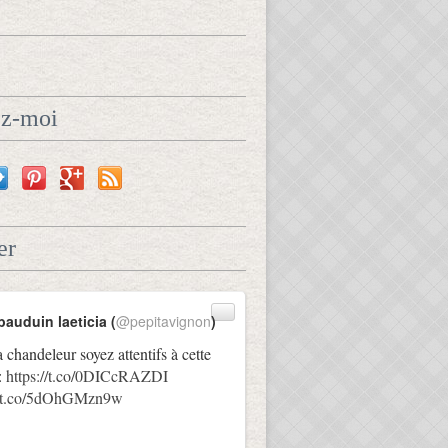
ez-moi
er
bauduin laeticia (
@pepitavignon
)
a chandeleur soyez attentifs à cette
:
https://t.co/0DICcRAZDI
://t.co/5dOhGMzn9w