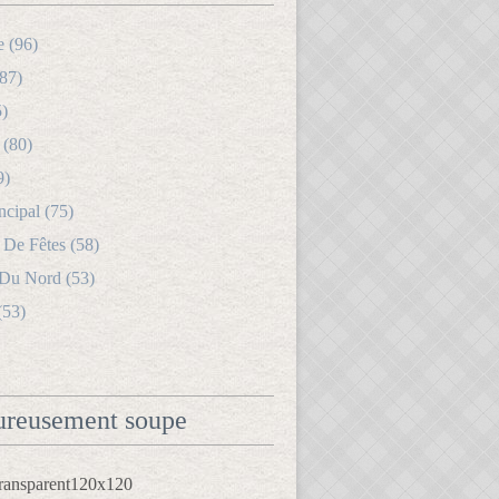
e (96)
87)
5)
 (80)
9)
ncipal (75)
 De Fêtes (58)
 Du Nord (53)
(53)
reusement soupe