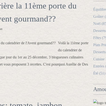
rière la 11ème porte du
Équilibr
Avent gourmand??
Goûter (
Noël (8
on
Desserts
Fêtes (7
Voilà la 11ème porte
Plats Pri
du calendrier de
Desserts
aque jour du 1er au 25 décembre, 3 blogueuses culinaires
Cuisine
t vous proposent 3 recettes. C'est pourquoi Aurélie de Des
Entrées 
Été (51)
Amou
es: tomate, jambon,