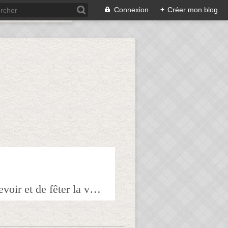
Connexion
+
Créer mon blog
Bienvenue sur mon blog à tous ceux qui ont envie de partager l'art de recevoir et de fêter la veille le lendemain.Pour tous les épicuriens, hédonistes et autres amoureux de la bonne chair!!!!j'espère que vous trouverez mes astuces et mes recettes amusantes et que vous prendrez plaisir à les réaliser.n'hésitez surtout pas à me laisser vos réactions ou vos suggestions pour que tout le monde en profite!!!allez maintenant tous à table!!! Pepitavignon.