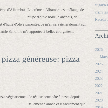
sugar'n's
La crème d'Alhambra est mélange de
cricri le
pulpe d'olive noire, d'anchois, de
Recette 
t d'huile d'olive pimentée. Je m'en sers généralement sur
amie Sandrine m'a apportée 2 belles courgettes...
Arch
2026
 pizza généreuse: pizza
Mars
2025
2024
2023
2022
2021
Je réalise cette pâte à pizza depuis
2020
tellement d'année et si facilement que
2019