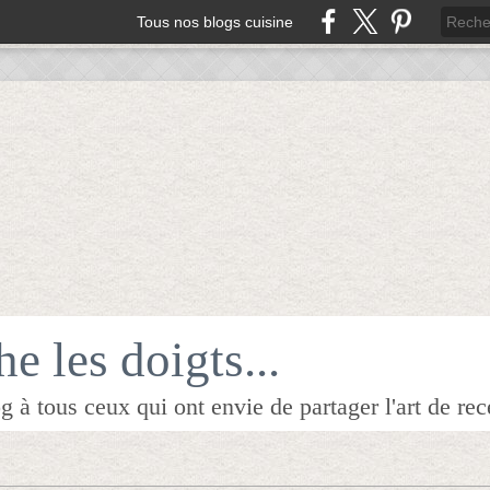
Tous nos blogs cuisine
e les doigts...