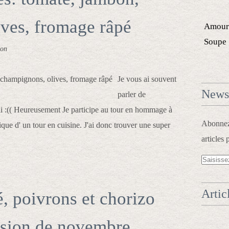
ves, fromage râpé
Amour
Soupe
non
Je vous ai souvent
Newsl
parler de
ni :(( Heureusement Je participe au tour en hommage à
Abonnez-
que d' un tour en cuisine. J'ai donc trouver une super
articles 
Artic
, poivrons et chorizo
rsion de novembre