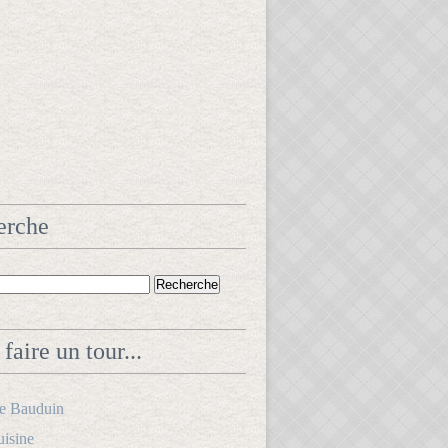
erche
faire un tour...
le Bauduin
uisine