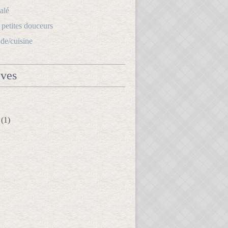
alé
s petites douceurs
.de/cuisine
ives
(1)