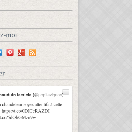
ez-moi
er
bauduin laeticia (
@pepitavignon
)
a chandeleur soyez attentifs à cette
:
https://t.co/0DICcRAZDI
://t.co/5dOhGMzn9w