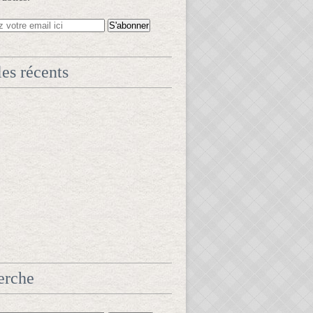
les récents
erche