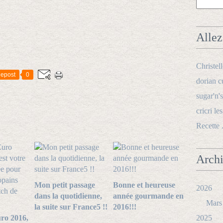
Allez 
Christel
epost
0
dorian c
sugar'n's
cricri le
Recette 
Arch
Mon petit passage
Bonne et heureuse
2026
dans la quotidienne,
année gourmande en
Mars
la suite sur France5 !!
2016!!!
ro 2016,
2025