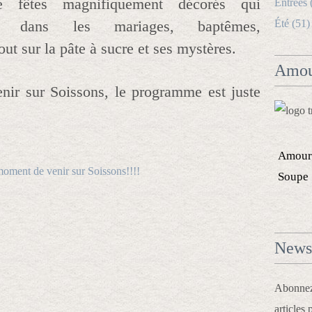
e fêtes magnifiquement décorés qui
Entrées 
urs dans les mariages, baptêmes,
Été (51)
out sur la pâte à sucre et ses mystères.
Amou
nir sur Soissons, le programme est juste
Amour
Soupe
Newsl
Abonnez-
articles 