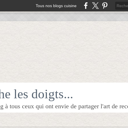
Tous nos blogs cuisine
e les doigts...