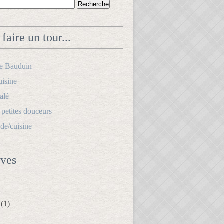
faire un tour...
le Bauduin
uisine
alé
s petites douceurs
.de/cuisine
ives
(1)