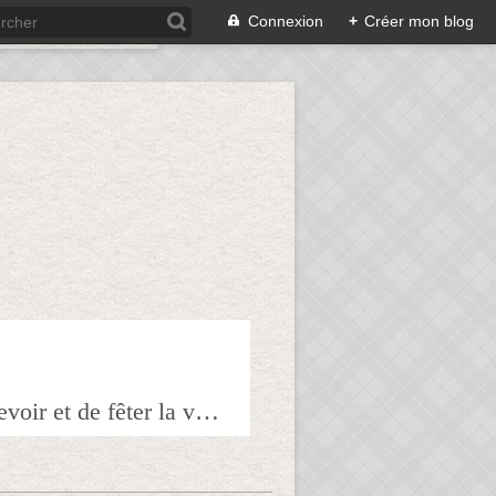
Connexion
+
Créer mon blog
Bienvenue sur mon blog à tous ceux qui ont envie de partager l'art de recevoir et de fêter la veille le lendemain.Pour tous les épicuriens, hédonistes et autres amoureux de la bonne chair!!!!j'espère que vous trouverez mes astuces et mes recettes amusantes et que vous prendrez plaisir à les réaliser.n'hésitez surtout pas à me laisser vos réactions ou vos suggestions pour que tout le monde en profite!!!allez maintenant tous à table!!! Pepitavignon.