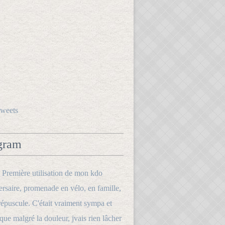
tweets
gram