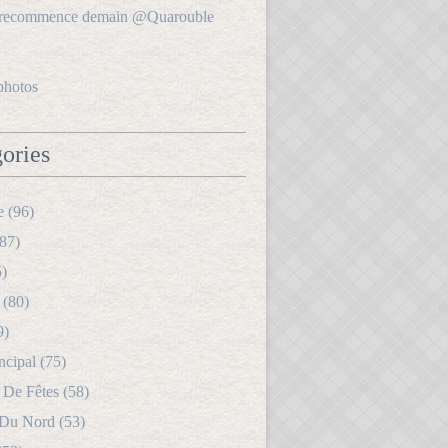
photos
ories
e (96)
87)
5)
 (80)
9)
ncipal (75)
 De Fêtes (58)
 Du Nord (53)