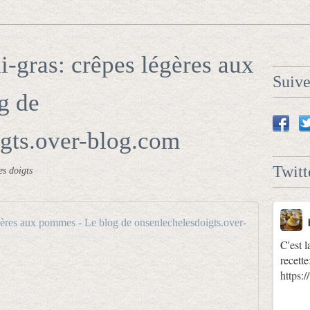
i-gras: crêpes légères aux
Suiv
g de
gts.over-blog.com
Twitt
es doigts
chandeleu
C'est l
o
recette
n
https
s
e
n