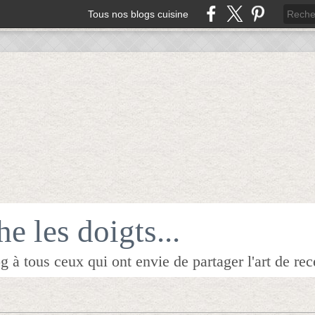
Tous nos blogs cuisine
e les doigts...