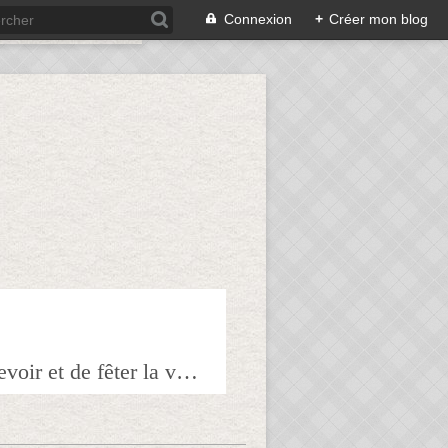
Connexion
+
Créer mon blog
Bienvenue sur mon blog à tous ceux qui ont envie de partager l'art de recevoir et de fêter la veille le lendemain.Pour tous les épicuriens, hédonistes et autres amoureux de la bonne chair!!!!j'espère que vous trouverez mes astuces et mes recettes amusantes et que vous prendrez plaisir à les réaliser.n'hésitez surtout pas à me laisser vos réactions ou vos suggestions pour que tout le monde en profite!!!allez maintenant tous à table!!! Pepitavignon.