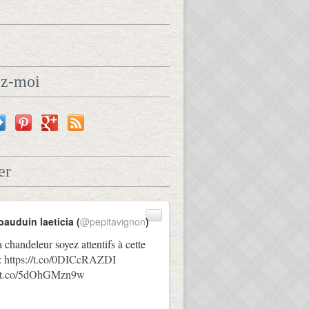
ez-moi
er
r, mardi-gras: crêpes légères aux pommes - Le blog de on
bauduin laeticia (
@pepitavignon
)
a chandeleur soyez attentifs à cette
:
https://t.co/0DICcRAZDI
://t.co/5dOhGMzn9w