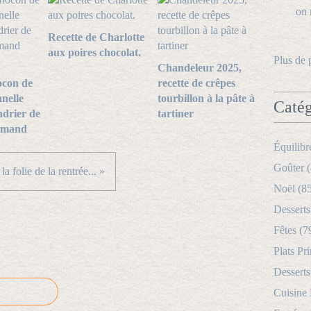
j
e
Recette de Charlotte
f
aux poires chocolat.
a
Plus de 
Chandeleur 2025,
i
s
ocon de
recette de crêpes
e
nnelle
tourbillon à la pâte à
Catég
n
ndrier de
tartiner
d
rmand
e
Équilibr
s
s
Goûter (
la folie de la rentrée... »
e
Noël (8
r
t
Desserts
d
Fêtes (7
e
p
Plats Pri
u
Desserts
i
s
Cuisine
q