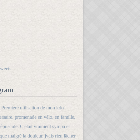
tweets
gram