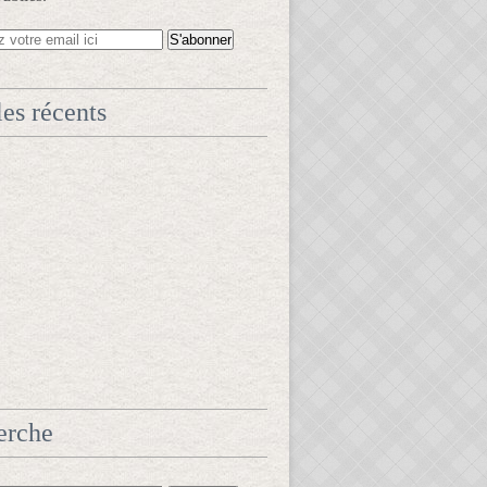
les récents
erche