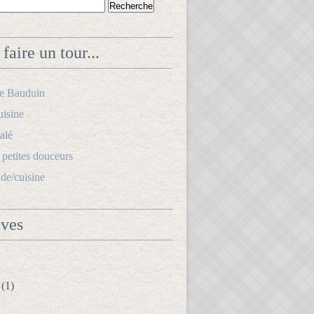
faire un tour...
le Bauduin
uisine
alé
s petites douceurs
.de/cuisine
ives
(1)