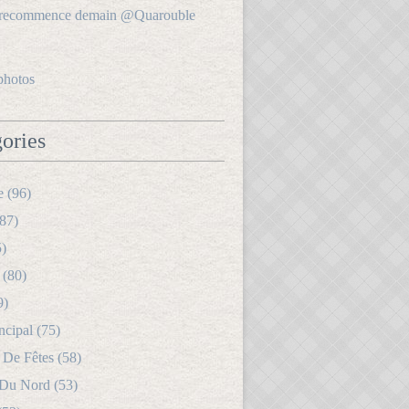
photos
ories
e (96)
87)
5)
 (80)
9)
ncipal (75)
 De Fêtes (58)
 Du Nord (53)