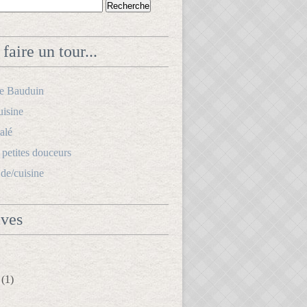
faire un tour...
le Bauduin
uisine
alé
s petites douceurs
.de/cuisine
ives
(1)