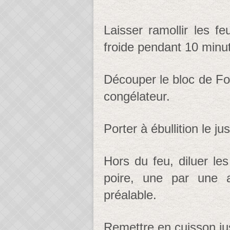
Laisser ramollir les fe
froide pendant 10 minu
Découper le bloc de Foi
congélateur.
Porter à ébullition le j
Hors du feu, diluer les
poire, une par une a
préalable.
Remettre en cuisson just