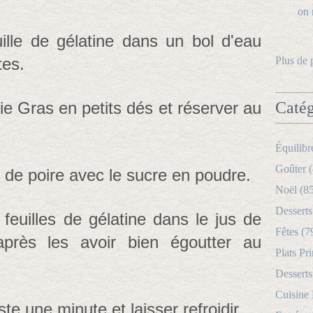
uille de gélatine dans un bol d'eau
tes.
Plus de 
e Gras en petits dés et réserver au
Catég
Équilibr
Goûter (
us de poire avec le sucre en poudre.
Noël (8
Desserts
 feuilles de gélatine dans le jus de
Fêtes (7
près les avoir bien égoutter au
Plats Pri
Desserts
Cuisine
e une minute et laisser refroidir.