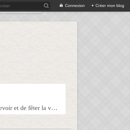
Connexion
+
Créer mon blog
Bienvenue sur mon blog à tous ceux qui ont envie de partager l'art de recevoir et de fêter la veille le lendemain.Pour tous les épicuriens, hédonistes et autres amoureux de la bonne chair!!!!j'espère que vous trouverez mes astuces et mes recettes amusantes et que vous prendrez plaisir à les réaliser.n'hésitez surtout pas à me laisser vos réactions ou vos suggestions pour que tout le monde en profite!!!allez maintenant tous à table!!! Pepitavignon.