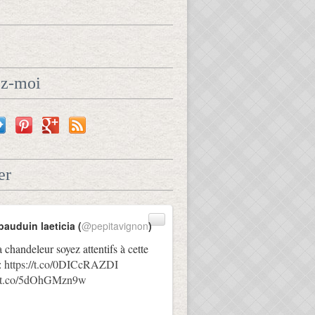
ez-moi
er
bauduin laeticia (
@pepitavignon
)
a chandeleur soyez attentifs à cette
:
https://t.co/0DICcRAZDI
://t.co/5dOhGMzn9w