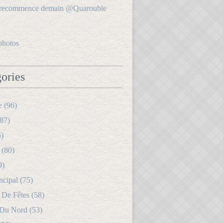
photos
ories
e (96)
87)
5)
 (80)
9)
ncipal (75)
 De Fêtes (58)
 Du Nord (53)