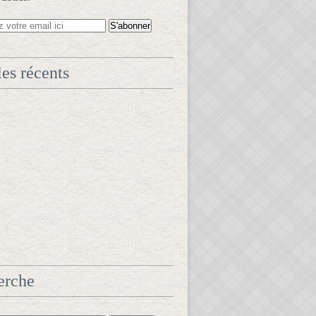
les récents
erche