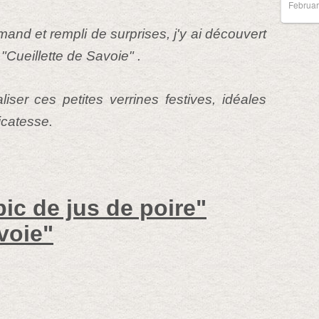
Februar
and et rempli de surprises, j'y ai découvert
 "Cueillette de Savoie" .
iser ces petites verrines festives, idéales
icatesse.
ic de jus de poire"
voie"