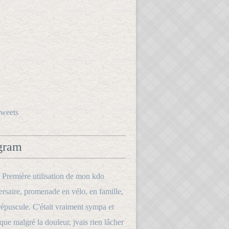
tweets
gram