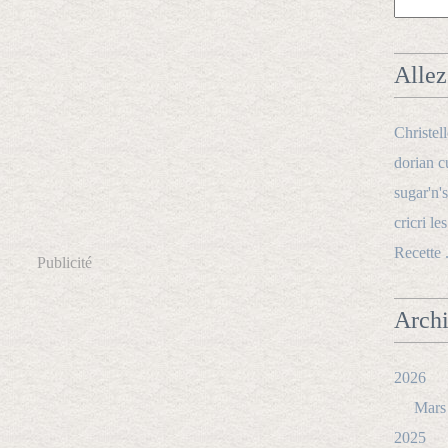
Allez 
Christel
dorian c
sugar'n's
cricri le
Recette 
Publicité
Arch
2026
Mars
2025