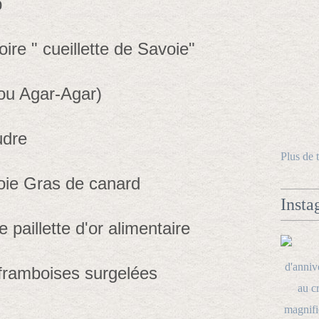
p
ire " cueillette de Savoie"
( ou Agar-Agar)
udre
Plus de 
Foie Gras de canard
Insta
 paillette d'or alimentaire
 framboises surgelées