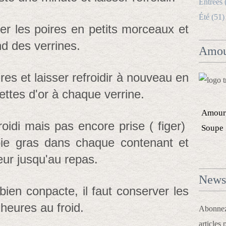
Entrées 
Été (51)
er les poires en petits morceaux et
nd des verrines.
Amou
ires et laisser refroidir à nouveau en
ettes d'or à chaque verrine.
Amour
oidi mais pas encore prise ( figer)
Soupe
oie gras dans chaque contenant et
eur jusqu'au repas.
Newsl
bien conpacte, il faut conserver les
heures au froid.
Abonnez-
articles 