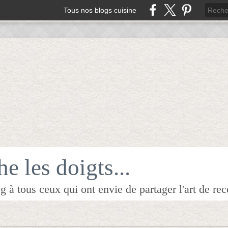
Tous nos blogs cuisine
e les doigts...