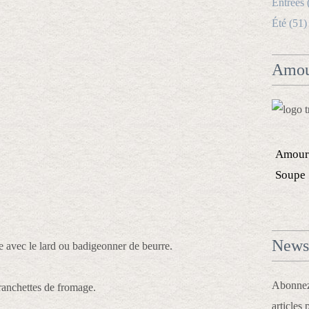
Entrées 
Été (51)
Amou
Amour
Soupe
Newsl
 le avec le lard ou badigeonner de beurre.
Abonnez-
tranchettes de fromage.
articles 