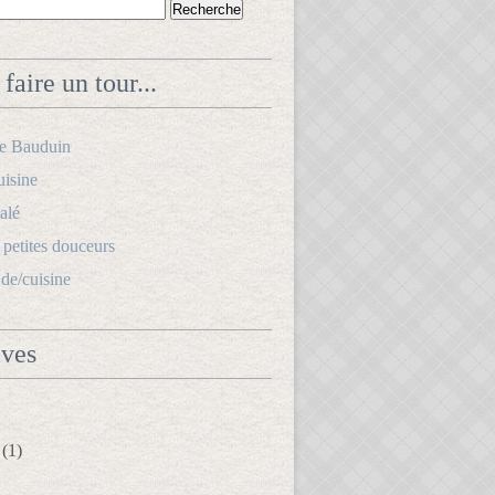
faire un tour...
le Bauduin
uisine
alé
s petites douceurs
.de/cuisine
ives
(1)