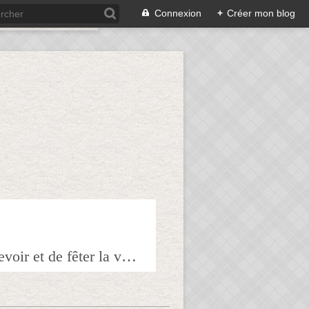
Connexion
+
Créer mon blog
Bienvenue sur mon blog à tous ceux qui ont envie de partager l'art de recevoir et de fêter la veille le lendemain.Pour tous les épicuriens, hédonistes et autres amoureux de la bonne chair!!!!j'espère que vous trouverez mes astuces et mes recettes amusantes et que vous prendrez plaisir à les réaliser.n'hésitez surtout pas à me laisser vos réactions ou vos suggestions pour que tout le monde en profite!!!allez maintenant tous à table!!! Pepitavignon.