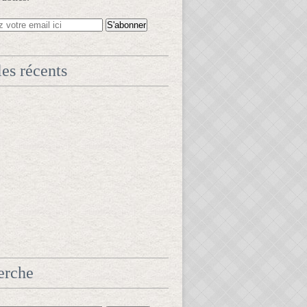
les récents
erche