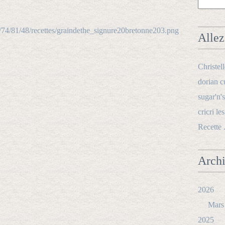
Allez 
Christel
dorian c
sugar'n's
cricri le
Recette 
Arch
2026
Mars
2025