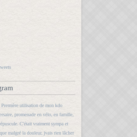
tweets
gram