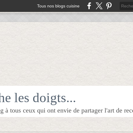
Tous nos blogs cuisine
e les doigts...