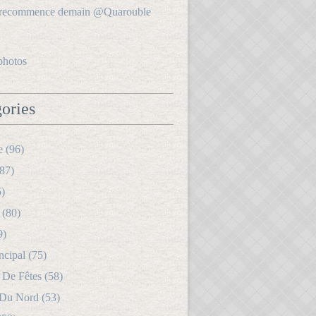
photos
ories
e (96)
87)
5)
 (80)
9)
ncipal (75)
 De Fêtes (58)
 Du Nord (53)