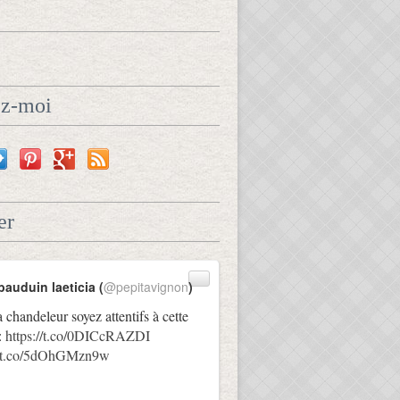
ez-moi
er
bauduin laeticia (
@pepitavignon
)
a chandeleur soyez attentifs à cette
:
https://t.co/0DICcRAZDI
://t.co/5dOhGMzn9w