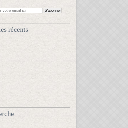
les récents
erche