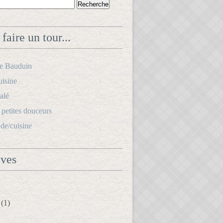
faire un tour...
le Bauduin
uisine
alé
s petites douceurs
.de/cuisine
ives
(1)