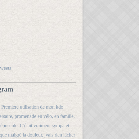
tweets
gram