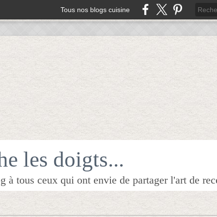
Tous nos blogs cuisine
e les doigts...