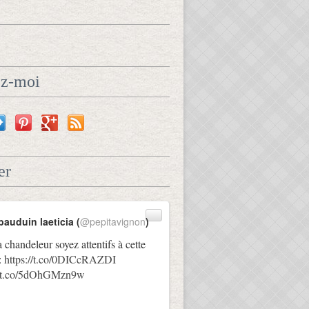
ez-moi
er
bauduin laeticia (
@pepitavignon
)
a chandeleur soyez attentifs à cette
:
https://t.co/0DICcRAZDI
://t.co/5dOhGMzn9w