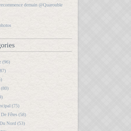
photos
ories
e (96)
87)
5)
 (80)
9)
ncipal (75)
 De Fêtes (58)
 Du Nord (53)