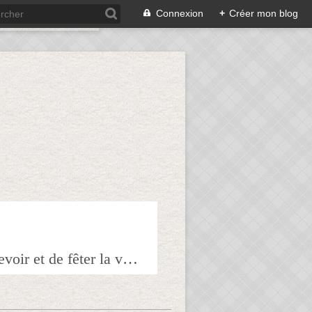
Connexion
+
Créer mon blog
Bienvenue sur mon blog à tous ceux qui ont envie de partager l'art de recevoir et de fêter la veille le lendemain.Pour tous les épicuriens, hédonistes et autres amoureux de la bonne chair!!!!j'espère que vous trouverez mes astuces et mes recettes amusantes et que vous prendrez plaisir à les réaliser.n'hésitez surtout pas à me laisser vos réactions ou vos suggestions pour que tout le monde en profite!!!allez maintenant tous à table!!! Pepitavignon.