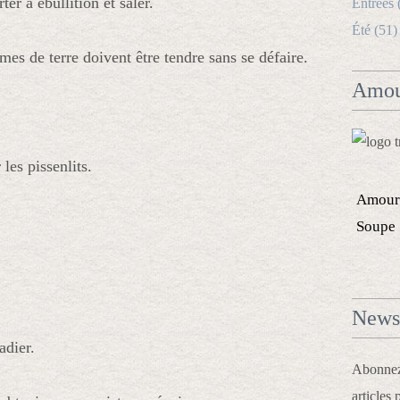
ter à ébullition et saler.
Entrées 
Été (51)
es de terre doivent être tendre sans se défaire.
Amou
les pissenlits.
Amour
Soupe
Newsl
adier.
Abonnez-
articles 