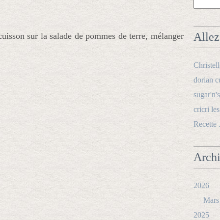
Allez 
 cuisson sur la salade de pommes de terre, mélanger
Christel
dorian c
sugar'n's
cricri le
Recette 
Arch
2026
Mars
2025