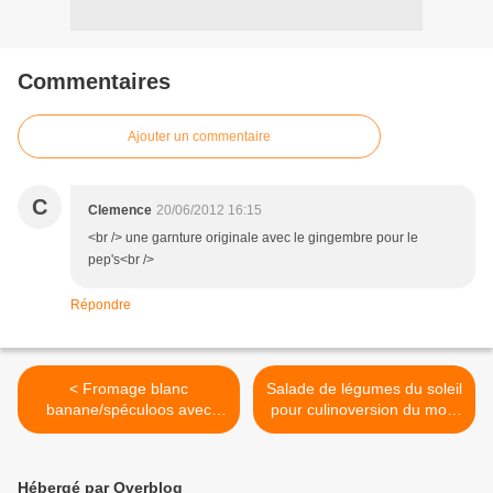
Commentaires
Ajouter un commentaire
C
Clemence
20/06/2012 16:15
<br /> une garnture originale avec le gingembre pour le
pep's<br />
Répondre
< Fromage blanc
Salade de légumes du soleil
banane/spéculoos avec
pour culinoversion du mois
mon nouveau partenaire
de juin. >
LOTUS
Hébergé par Overblog