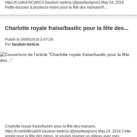
https://t.co/kxH3CytNCh bauduin laeticia (@pepitavignon) May 24, 2016
Petite douceur à plusieurs mains pour la fête des mamans!!!
http://www.onsenlechelesdoigts.com/2016/05/charlotte-roya...
Charlotte royale fraise/basilic pour la fête des...
Publié le 24/05/2016 à 07:26
Par
bauduin laeticia
Charlotte royale fraise/basilic pour la fête des mamans.
https://t.co/rkW6uailk9 bauduin laeticia (@pepitavignon) May 24, 2016 Cette
année pour la fête des mères, je voulais réaliser un gâteau avec mes