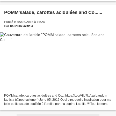
POMM'salade, carottes acidulées and Co......
Publié le 05/06/2016 à 11:24
Par
bauduin laeticia
POMM'salade, carottes acidulées and Co... https://t.co/VfIo7kt4zg bauduin
laeticia (@pepitavignon) June 05, 2016 Quel titre, quelle inspiration pour ma
jolie petite salade soufflée à l'oreille par ma copine Laetitia!!!! Tout le monde
vous le dira quand...