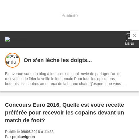
Publicité
MENU
On s'en lèche les doigts...
Bienvenue sur mon blog à tous ceux qui ont envie de partager l'art de
recevoir et de fêter la veille le lendemain.Pour tous les épicuriens,
hédonistes et autres amoureux de la bonne chair!!!!j'espère que vous
trouverez mes astuces et mes recettes amusantes et que vous prendrez
plaisir à les réaliser.n'hésitez surtout pas à me laisser vos réactions ou vos
suggestions pour que tout le monde en profite!!!allez maintenant tous à
table!!! Pepitavignon.
Concours Euro 2016, Quelle est votre recette
préférée pour recevoir les copains devant un
match de foot?
Publié le 09/06/2016 à 11:28
Par
pepitavignon