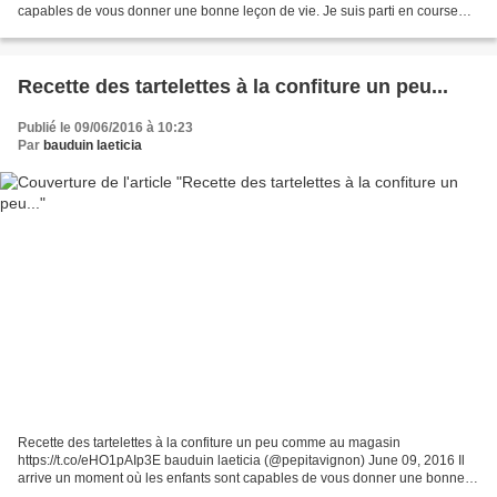
capables de vous donner une bonne leçon de vie. Je suis parti en course
récemment avec mes deux aînées pendant que le...
Recette des tartelettes à la confiture un peu...
Publié le 09/06/2016 à 10:23
Par
bauduin laeticia
Recette des tartelettes à la confiture un peu comme au magasin
https://t.co/eHO1pAIp3E bauduin laeticia (@pepitavignon) June 09, 2016 Il
arrive un moment où les enfants sont capables de vous donner une bonne
leçon de vie. Je suis parti en course récemment...