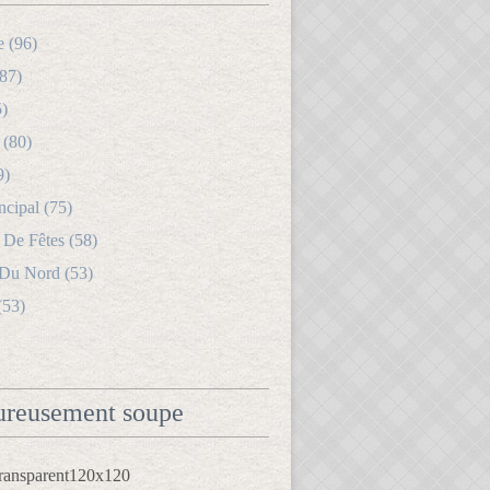
e (96)
87)
5)
 (80)
9)
ncipal (75)
 De Fêtes (58)
 Du Nord (53)
(53)
reusement soupe