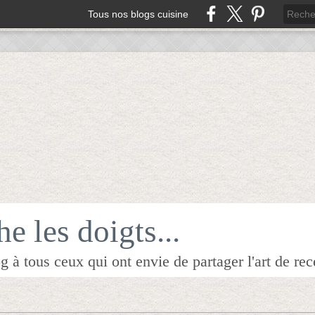
Tous nos blogs cuisine
e les doigts...