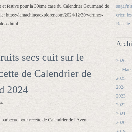
ile et festive pour la 30ème case du Calendrier Gourmand de
sugar'n's
vie: https://lamachineaexplorer.com/2024/12/30/verrines-
cricri le
loos.html...
Recette 
Arch
its secs cuit sur le
2026
Mars
cette de Calendrier de
2025
d 2024
2024
2023
on
2022
2021
2020
2019