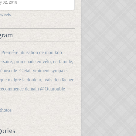
y 02, 2018
tweets
gram
photos
ories