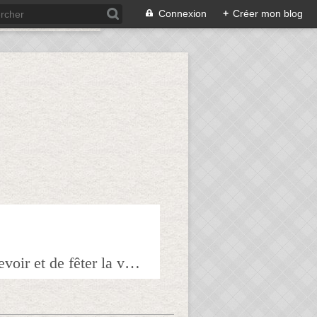
Connexion
+
Créer mon blog
Bienvenue sur mon blog à tous ceux qui ont envie de partager l'art de recevoir et de fêter la veille le lendemain.Pour tous les épicuriens, hédonistes et autres amoureux de la bonne chair!!!!j'espère que vous trouverez mes astuces et mes recettes amusantes et que vous prendrez plaisir à les réaliser.n'hésitez surtout pas à me laisser vos réactions ou vos suggestions pour que tout le monde en profite!!!allez maintenant tous à table!!! Pepitavignon.