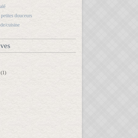
alé
s petites douceurs
.de/cuisine
ives
(1)