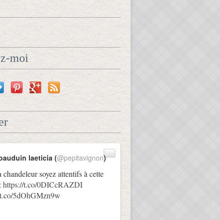
ez-moi
er
bauduin laeticia (
@pepitavignon
)
a chandeleur soyez attentifs à cette
:
https://t.co/0DICcRAZDI
://t.co/5dOhGMzn9w