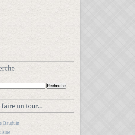
erche
faire un tour...
le Bauduin
uisine