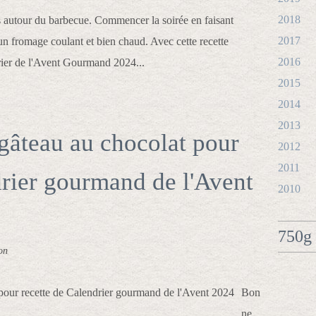
2018
es autour du barbecue. Commencer la soirée en faisant
2017
un fromage coulant et bien chaud. Avec cette recette
2016
rier de l'Avent Gourmand 2024...
2015
2014
2013
 gâteau au chocolat pour
2012
2011
drier gourmand de l'Avent
2010
750g 
on
Bon
ne