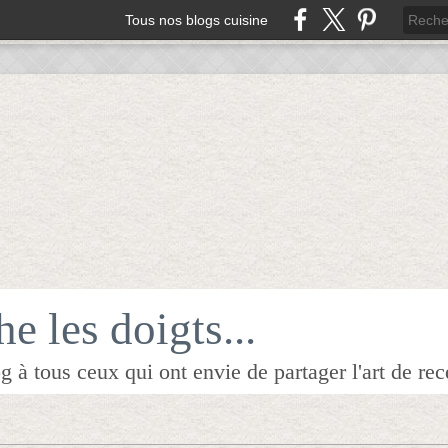
Tous nos blogs cuisine
e les doigts...