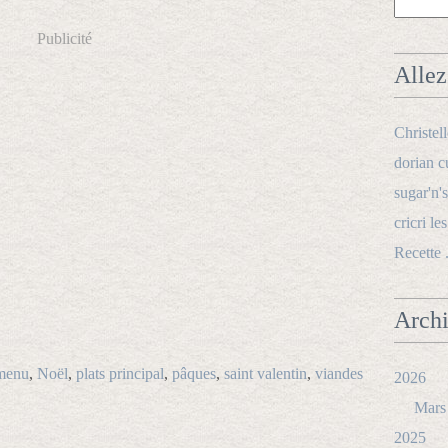
Publicité
Allez 
Christel
dorian c
sugar'n's
cricri le
Recette 
Arch
menu
,
Noël
,
plats principal
,
pâques
,
saint valentin
,
viandes
2026
Mars
2025