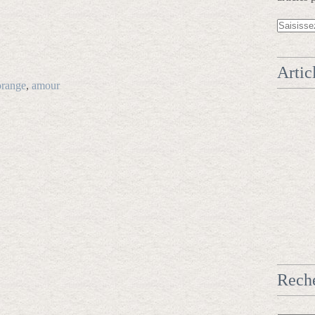
Artic
orange
,
amour
Rech