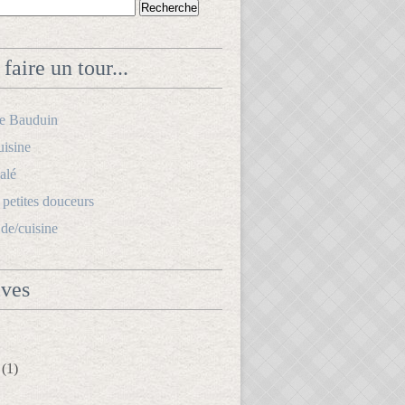
faire un tour...
le Bauduin
uisine
alé
s petites douceurs
.de/cuisine
ives
(1)