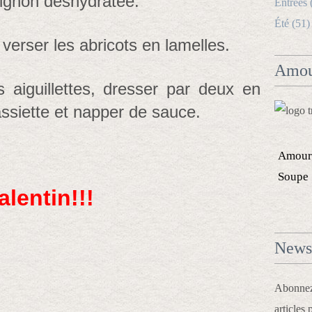
'oignon déshydratée.
Entrées 
Été (51)
verser les abricots en lamelles.
Amou
 aiguillettes, dresser par deux en
ssiette et napper de sauce.
Amour
Soupe
lentin!!!
Newsl
Abonnez-
articles 