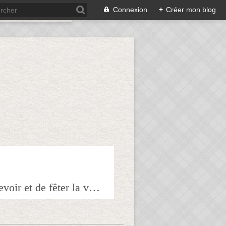
Connexion
+
Créer mon blog
Bienvenue sur mon blog à tous ceux qui ont envie de partager l'art de recevoir et de fêter la veille le lendemain.Pour tous les épicuriens, hédonistes et autres amoureux de la bonne chair!!!!j'espère que vous trouverez mes astuces et mes recettes amusantes et que vous prendrez plaisir à les réaliser.n'hésitez surtout pas à me laisser vos réactions ou vos suggestions pour que tout le monde en profite!!!allez maintenant tous à table!!! Pepitavignon.