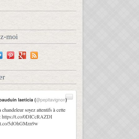
ez-moi
er
bauduin laeticia (
@pepitavignon
)
a chandeleur soyez attentifs à cette
:
https://t.co/0DICcRAZDI
://t.co/5dOhGMzn9w