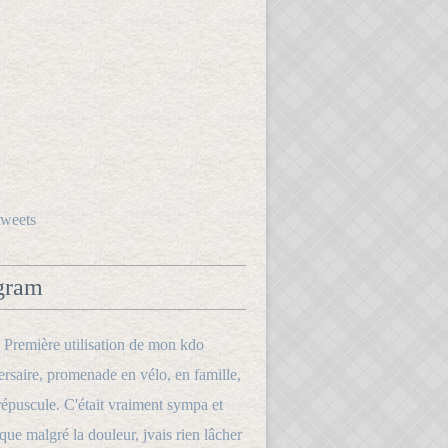
tweets
gram