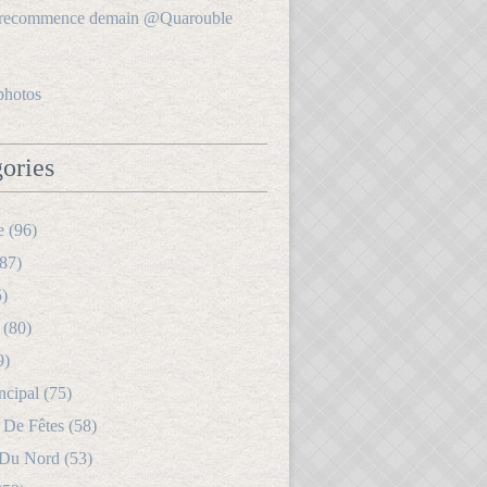
photos
ories
e (96)
87)
5)
 (80)
9)
ncipal (75)
 De Fêtes (58)
 Du Nord (53)