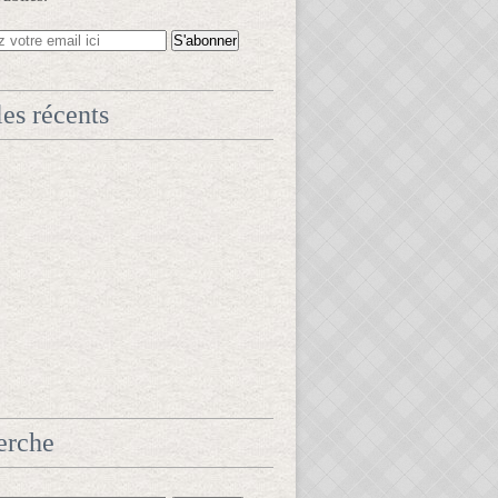
les récents
erche