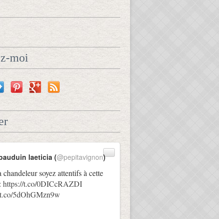
ez-moi
er
bauduin laeticia (
@pepitavignon
)
a chandeleur soyez attentifs à cette
:
https://t.co/0DICcRAZDI
://t.co/5dOhGMzn9w