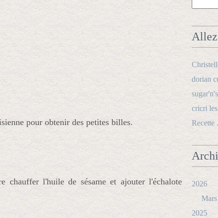
Allez 
Christel
dorian c
sugar'n's
cricri le
isienne pour obtenir des petites billes.
Recette 
Arch
 chauffer l'huile de sésame et ajouter l'échalote
2026
Mars
2025