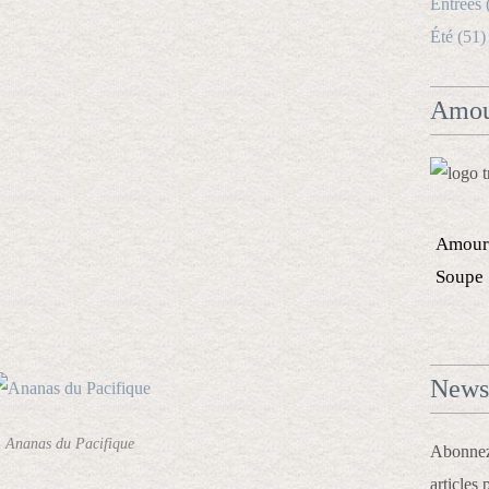
Entrées 
Été (51)
Amou
Amour
Soupe
Newsl
Ananas du Pacifique
Abonnez-
articles 