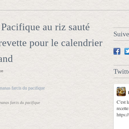
Pacifique au riz sauté
Suiv
evette pour le calendrier
and
Twitt
on
C'est l
nanas farcis du pacifique
recette
https