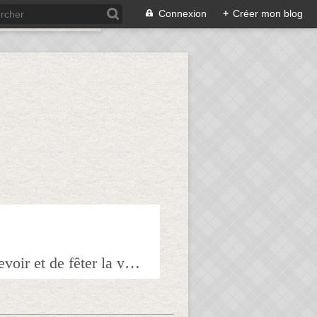
Connexion
+
Créer mon blog
Bienvenue sur mon blog à tous ceux qui ont envie de partager l'art de recevoir et de fêter la veille le lendemain.Pour tous les épicuriens, hédonistes et autres amoureux de la bonne chair!!!!j'espère que vous trouverez mes astuces et mes recettes amusantes et que vous prendrez plaisir à les réaliser.n'hésitez surtout pas à me laisser vos réactions ou vos suggestions pour que tout le monde en profite!!!allez maintenant tous à table!!! Pepitavignon.