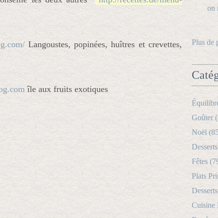
Plus de 
log.com/
 Langoustes, popinées, huîtres et crevettes, 
Catég
log.com
île aux fruits exotiques
Équilibr
Goûter (
Noël (8
Desserts
Fêtes (7
Plats Pri
Desserts
Cuisine