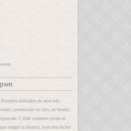
tweets
gram