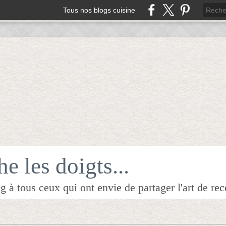
Tous nos blogs cuisine
e les doigts...