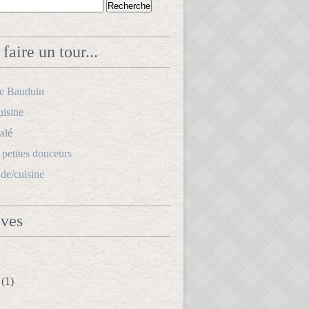
faire un tour...
le Bauduin
uisine
alé
s petites douceurs
.de/cuisine
ives
(1)