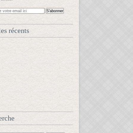
les récents
erche