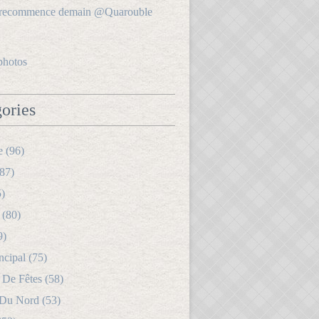
photos
ories
e (96)
87)
5)
 (80)
9)
ncipal (75)
 De Fêtes (58)
 Du Nord (53)