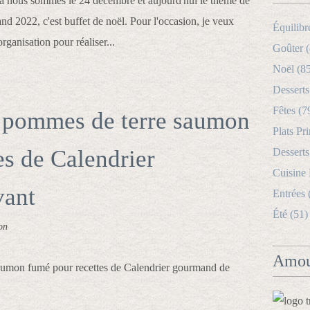
là nous sommes le 24 décembre et aujourd'hui le thème de
nd 2022, c'est buffet de noël. Pour l'occasion, je veux
Équilibr
ganisation pour réaliser...
Goûter (
Noël (8
Desserts
Fêtes (7
e pommes de terre saumon
Plats Pri
es de Calendrier
Desserts
Cuisine
vant
Entrées 
Été (51)
on
Amou