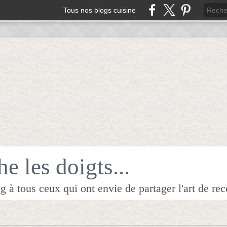
Tous nos blogs cuisine
e les doigts...