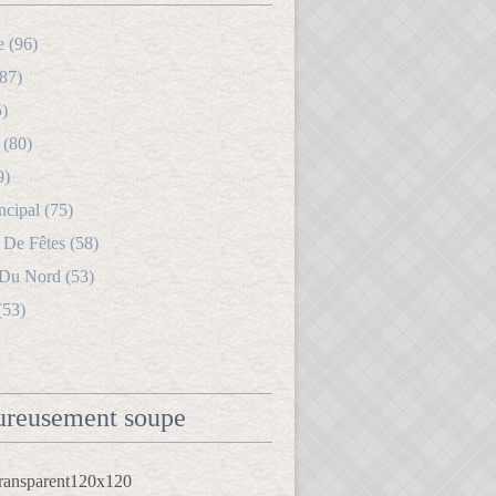
e (96)
87)
5)
 (80)
9)
ncipal (75)
 De Fêtes (58)
 Du Nord (53)
(53)
reusement soupe