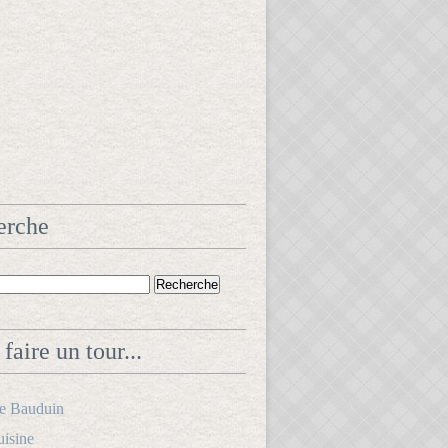
erche
faire un tour...
le Bauduin
uisine