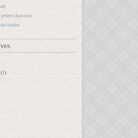
alé
s petites douceurs
.de/cuisine
ives
(1)