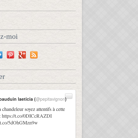
ez-moi
er
bauduin laeticia (
@pepitavignon
)
a chandeleur soyez attentifs à cette
:
https://t.co/0DICcRAZDI
://t.co/5dOhGMzn9w