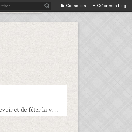
Connexion
+
Créer mon blog
Bienvenue sur mon blog à tous ceux qui ont envie de partager l'art de recevoir et de fêter la veille le lendemain.Pour tous les épicuriens, hédonistes et autres amoureux de la bonne chair!!!!j'espère que vous trouverez mes astuces et mes recettes amusantes et que vous prendrez plaisir à les réaliser.n'hésitez surtout pas à me laisser vos réactions ou vos suggestions pour que tout le monde en profite!!!allez maintenant tous à table!!! Pepitavignon.