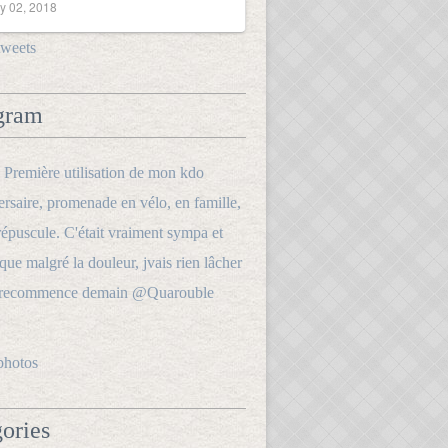
y 02, 2018
tweets
gram
photos
ories