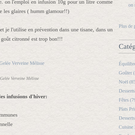
e. on l'emploi en infusion 10g pour un litre comme
e les glaires ( humm glamour!!)
Plus de 
 et je l'utilise en prévention dans une tisane, dans un
goût citronné est trop bon!!!
Catég
Équilibr
Goûter (
Gelée Verveine Mélisse
Noël (8
Desserts
es infusions d'hiver:
Fêtes (7
Plats Pri
communes
Desserts
nnelle
Cuisine