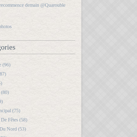
photos
ories
e (96)
87)
5)
 (80)
9)
ncipal (75)
 De Fêtes (58)
 Du Nord (53)