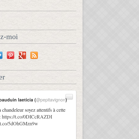
ez-moi
er
bauduin laeticia (
@pepitavignon
)
a chandeleur soyez attentifs à cette
:
https://t.co/0DICcRAZDI
://t.co/5dOhGMzn9w