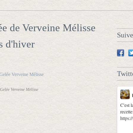
lée de Verveine Mélisse
Suiv
s d'hiver
Twitt
Gelée Verveine Mélisse
C'est l
recette
https