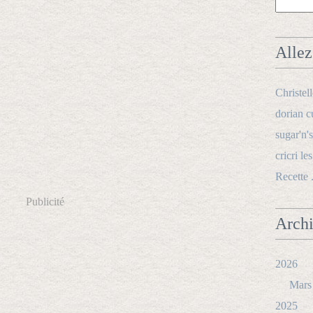
Allez 
Christel
dorian c
sugar'n's
cricri le
Recette 
Publicité
Arch
2026
Mars
2025