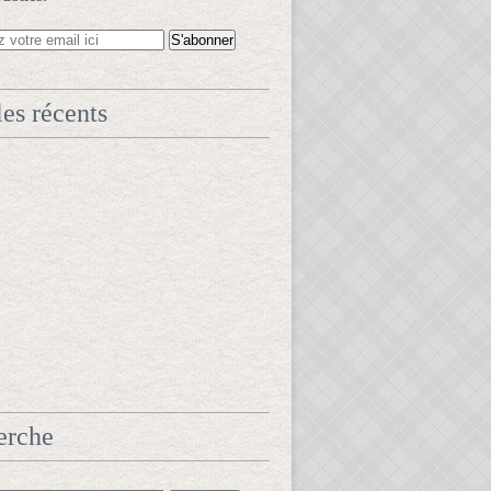
les récents
erche