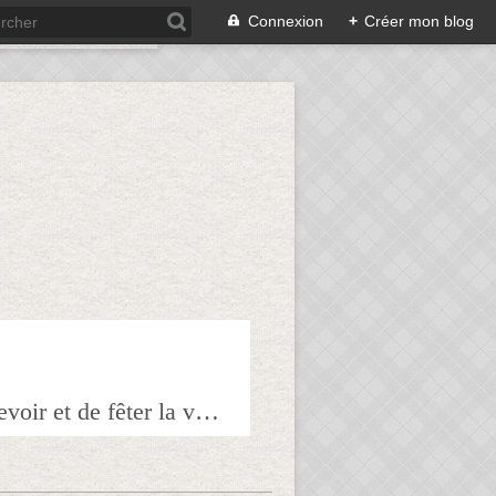
Connexion
+
Créer mon blog
Bienvenue sur mon blog à tous ceux qui ont envie de partager l'art de recevoir et de fêter la veille le lendemain.Pour tous les épicuriens, hédonistes et autres amoureux de la bonne chair!!!!j'espère que vous trouverez mes astuces et mes recettes amusantes et que vous prendrez plaisir à les réaliser.n'hésitez surtout pas à me laisser vos réactions ou vos suggestions pour que tout le monde en profite!!!allez maintenant tous à table!!! Pepitavignon.