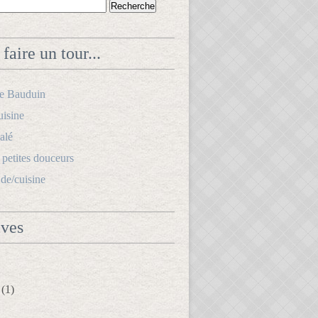
faire un tour...
le Bauduin
uisine
alé
s petites douceurs
.de/cuisine
ives
(1)