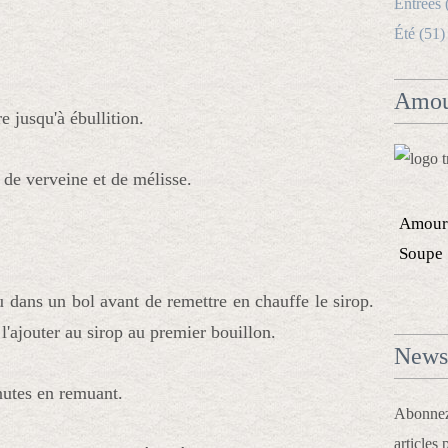
Entrées 
Été (51)
Amou
re jusqu'à ébullition.
s de verveine et de mélisse.
Amour
Soupe
eu dans un bol avant de remettre en chauffe le sirop. 
 l'ajouter au sirop au premier bouillon.
Newsl
nutes en remuant.
Abonnez-
articles 