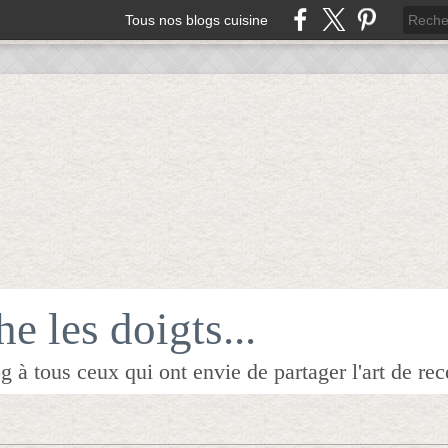
Tous nos blogs cuisine
e les doigts...