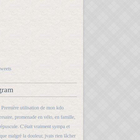
tweets
gram