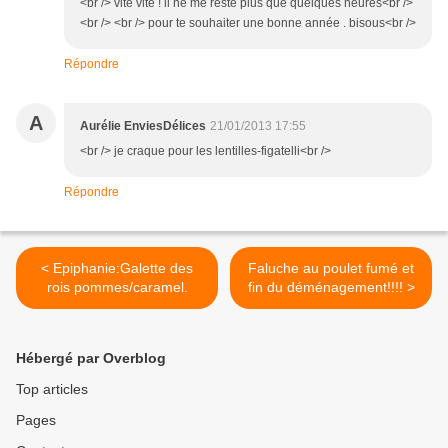
<br /> vite vite ! il ne me reste plus que quelques heures<br />
<br /> <br /> pour te souhaiter une bonne année . bisous<br />
Répondre
A
Aurélie EnviesDélices
21/01/2013 17:55
<br /> je craque pour les lentilles-figatelli<br />
Répondre
< Epiphanie:Galette des
Faluche au poulet fumé et
rois pommes/caramel.
fin du déménagement!!!! >
Hébergé par Overblog
Top articles
Pages